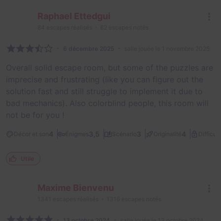
Raphael Ettedgui
84
escapes réalisés
62
escapes notés
6 décembre 2025
salle jouée le 1 novembre 2025
Overall solid escape room, but some of the puzzles are
imprecise and frustrating (like you can figure out the
solution fast and still struggle to implement it due to
bad mechanics). Also colorblind people, this room will
not be for you !
4
3,5
3
4
Décor et son
Énigmes
Scénario
Originalité
Difficult
Utile
Maxime Bienvenu
1341
escapes réalisés
1316
escapes notés
13 octobre 2024
salle jouée le 13 octobre 2024