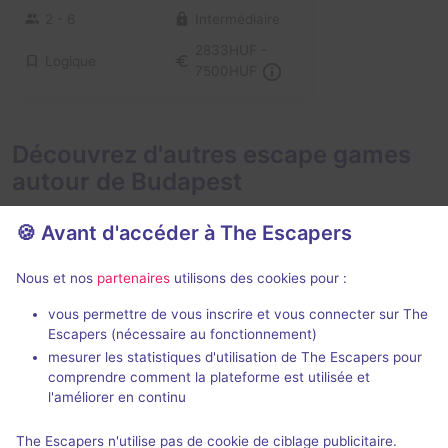
2 - 6
Intermédiaire
2833HUF -
Logique
7500HUF
Découvrez d'autres escape games
autour de Budapest
🍪 Avant d'accéder à The Escapers
Nous et nos
partenaires
utilisons des cookies pour :
75 min
vous permettre de vous inscrire et vous connecter sur The
Escapers (nécessaire au fonctionnement)
Secret Subway
Heaven and 
mesurer les statistiques d'utilisation de The Escapers pour
E-Exit
- Budapest
E-Exit
- Budap
comprendre comment la plateforme est utilisée et
4,8 / 5
43 avis
l'améliorer en continu
2 - 6
Intermédiaire
2 - 6
The Escapers n'utilise pas de cookie de ciblage publicitaire.