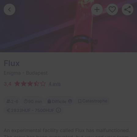
Flux
Enigma
- Budapest
3,4
4 avis
Catastrophe
2-6
90 min
Difficile
2833HUF - 7500HUF
An experimental facility called Flux has malfunctioned.
The crew has been evacuated, but you and your team