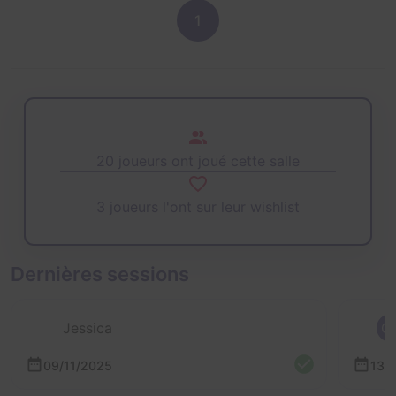
1
20 joueurs ont joué cette salle
3 joueurs l'ont sur leur wishlist
Dernières sessions
Jessica
C
09/11/2025
13/