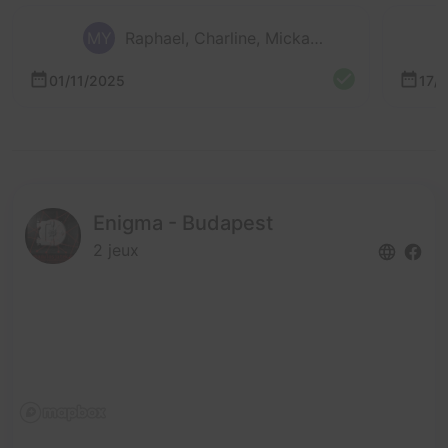
MY
Raphael, Charline, Mickael et 2 autres
01/11/2025
17/
Enigma - Budapest
2 jeux