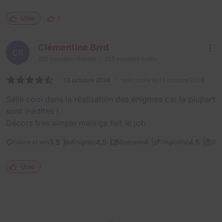
1
Utile
Clémentine Brrd
CB
220
escapes réalisés
205
escapes notés
13 octobre 2024
salle jouée le 13 octobre 2024
Salle cool dans la réalisation des énigmes car la plupart
sont inédites !
Décors très simple mais ça fait le job.
3,5
4,5
4
4,5
Décor et son
Énigmes
Scénario
Originalité
Dif
Utile