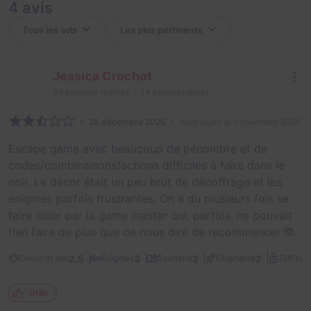
4 avis
Jessica Crochot
35
escapes réalisés
14
escapes notés
28 décembre 2025
salle jouée le 9 novembre 2025
Escape game avec beaucoup de pénombre et de
codes/combinaisons/actions difficiles à faire dans le
noir. Le décor était un peu brut de décoffrage et les
énigmes parfois frustrantes. On a du plusieurs fois se
faire aider par la game master qui, parfois, ne pouvait
rien faire de plus que de nous dire de recommencer 🙈.
2,5
3
2
2
Décor et son
Énigmes
Scénario
Originalité
Difficult
Utile