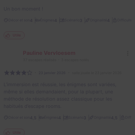
Un bon moment !
2
4
4
3
4
Décor et son
Énigmes
Scénario
Originalité
Difficulté
Utile
Pauline Vervloesem
37
escapes réalisés
3
escapes notés
23 janvier 2026
salle jouée le 23 janvier 2026
L’immersion est réussie, les énigmes sont variées,
même si elles demandaient, pour la plupart, une
méthode de résolution assez classique pour les
habitués d’escape rooms.
4,5
4
3
4,5
Décor et son
Énigmes
Scénario
Originalité
Diffic
Utile