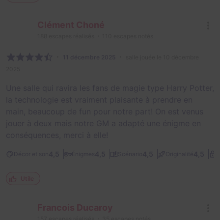
Clément Choné
188
escapes réalisés
110
escapes notés
11 décembre 2025
salle jouée le 10 décembre
2025
Une salle qui ravira les fans de magie type Harry Potter,
la technologie est vraiment plaisante à prendre en
main, beaucoup de fun pour notre part! On est venus
jouer à deux mais notre GM a adapté une énigme en
conséquences, merci à elle!
4,5
4,5
4,5
4,5
Décor et son
Énigmes
Scénario
Originalité
D
Utile
Francois Ducaroy
157
escapes réalisés
35
escapes notés