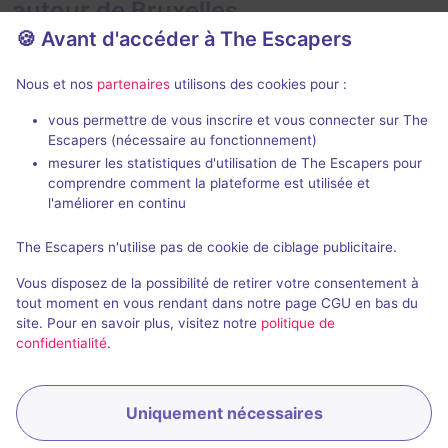
autour de Bruxelles
🍪 Avant d'accéder à The Escapers
Nous et nos
partenaires
utilisons des cookies pour :
vous permettre de vous inscrire et vous connecter sur The
80 min
Escapers (nécessaire au fonctionnement)
mesurer les statistiques d'utilisation de The Escapers pour
Botanist Manor
Tokyo Lab
comprendre comment la plateforme est utilisée et
Escape Rush
- Bruxelles
Escape Rush
-
l'améliorer en continu
4,9 / 5
194 avis
The Escapers n'utilise pas de cookie de ciblage publicitaire.
2 - 6
Intermédiaire
2 - 6
Vous disposez de la possibilité de retirer votre consentement à
Enquête / Mystère
45€ - 90€
tout moment en vous rendant dans notre page CGU en bas du
site. Pour en savoir plus, visitez notre
politique de
confidentialité
.
Uniquement nécessaires
Réserver