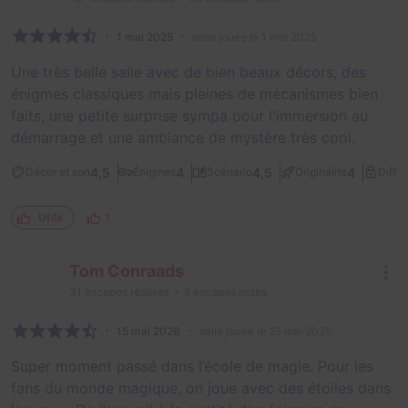
1 mai 2025
salle jouée le 1 mai 2025
Une très belle salle avec de bien beaux décors, des
énigmes classiques mais pleines de mécanismes bien
faits, une petite surprise sympa pour l'immersion au
démarrage et une ambiance de mystère très cool.
4,5
4
4,5
4
Décor et son
Énigmes
Scénario
Originalité
Diffic
1
Utile
Tom Conraads
31
escapes réalisés
5
escapes notés
15 mai 2026
salle jouée le 25 mai 2025
Super moment passé dans l’école de magie. Pour les
fans du monde magique, on joue avec des étoiles dans