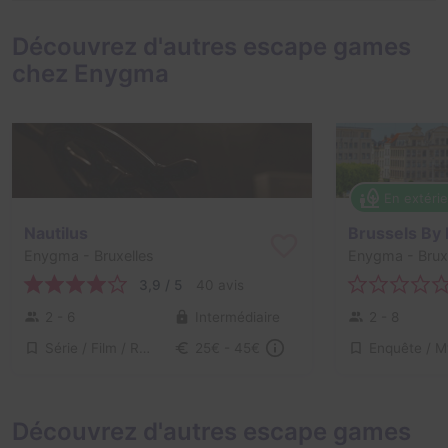
Découvrez d'autres escape games
chez Enygma
En extéri
Nautilus
Brussels By 
Enygma
- Bruxelles
Enygma
- Brux
3,9 / 5
40 avis
2 - 6
Intermédiaire
2 - 8
Série / Film / Roman
25€ - 45€
Découvrez d'autres escape games