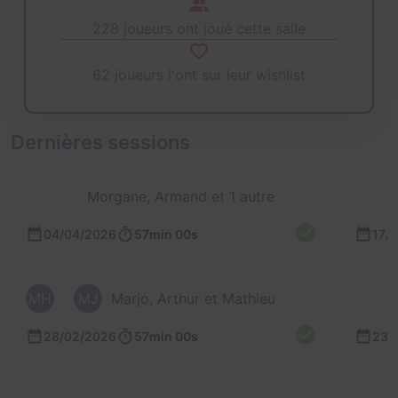
228 joueurs ont joué cette salle
62 joueurs l'ont sur leur wishlist
Dernières sessions
Morgane, Armand et 1 autre
04/04/2026
57min 00s
17/
MH
MJ
Marjo, Arthur et Mathieu
28/02/2026
57min 00s
23/