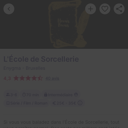
L'École de Sorcellerie
Enygma
- Bruxelles
4,3
40 avis
3-6
70 min
Intermédiaire
Série / Film / Roman
25€ - 35€
Si vous vous baladez dans l'École de Sorcellerie, tout