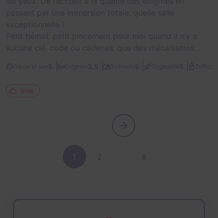
les yeux. De l’accueil à la qualité des énigmes en
passant par une immersion totale, quelle salle
exceptionnelle !
Petit bémol: petit pincement pour moi quand il n’y a
aucune clé, code ou cadenas: que des mécanismes.
5
3,5
5
5
Décor et son
Énigmes
Scénario
Originalité
Difficult
Utile
1
2
…
8