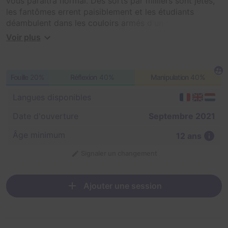
vous paraîtra normal. Des sorts par milliers sont jetés,
les fantômes errent paisiblement et les étudiants
déambulent dans les couloirs armés d'un sourire
enjoué. Cependant, un grand danger guette faisant
Voir plus
pressentir le grand retour d'un mal oublié.
Les pages d'un antique grimoire reçu en héritage vous
Fouille
20%
Réflexion
40%
Manipulation
40%
révèlent l'existence d'une chambre secrète abritant des
menaces insoupçonnées. Infiltrez-vous dans la salle
Langues disponibles
commune de Serpentis pour lever le voile sur les
mystères de cette chambre et ajoutez votre marque à
Date d'ouverture
Septembre 2021
l'histoire de l'école de sorcellerie.
Âge minimum
12 ans
Signaler un changement
Ajouter une session