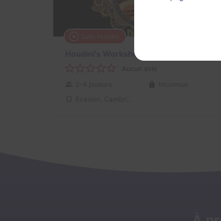
Salle fermée
Houdini's Workshop
Aucun avis
2-4 joueurs
Inconnue
Évasion, Cambriolage
À p