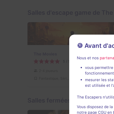
Salles d'escape game de Th
🍪 Avant d'
1 h 40 min
The Movies
Nous et nos
partena
5 / 5
52 avis
vous permettre 
2-4 joueurs
Intermédiaire
fonctionnement
Fantastique, Série / Film / Roman
80€ - 160€
mesurer les sta
est utilisée et 
The Escapers n'utili
Salles fermées de The Push
Vous disposez de la
notre page CGU en ba