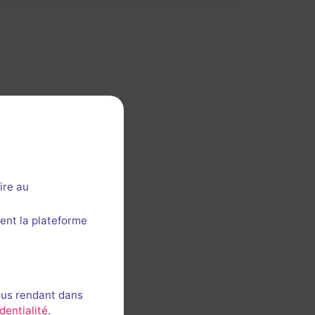
ire au
ent la plateforme
ous rendant dans
dentialité
.