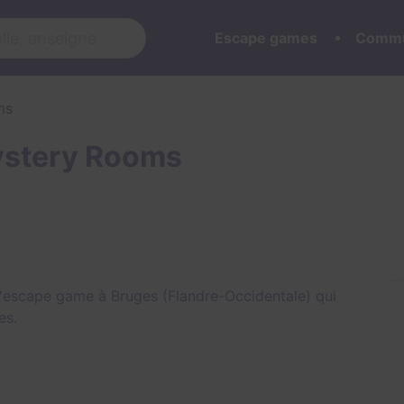
Escape games
Commu
ms
ystery Rooms
'escape game à Bruges (Flandre-Occidentale) qui
es
.