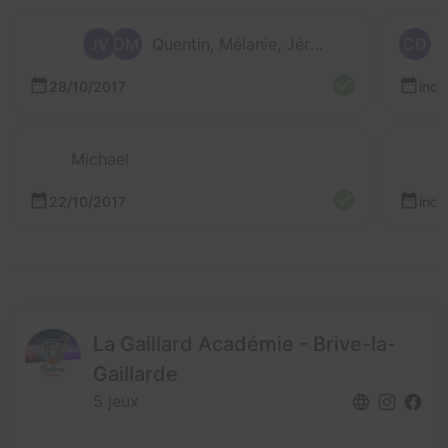
JV
DM
Quentin, Mélanie, Jérôme et Delphine
CD
28/10/2017
inc
Michael
22/10/2017
inc
La Gaillard Académie - Brive-la-
Gaillarde
5 jeux