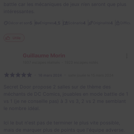
battle car les mécaniques de jeux n’en seront que plus
intéressantes.
5
4,5
4
4
Décor et son
Énigmes
Scénario
Originalité
Difficult
Utile
Guillaume Morin
1937
escapes réalisés
1923
escapes notés
16 mars 2024
salle jouée le 15 mars 2024
Secret Door propose 2 salles sur de thème des
méchants de DC Comics, jouables en mode battle de 1
vs 1 (je ne conseille pas) à 3 vs 3, 2 vs 2 me semblant
le nombre idéal.
Ici le but n'est pas de terminer le plus vite possible,
mais de marquer plus de points que l'équipe adverse.