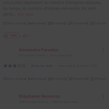
Les points dépendent du nombre d'énigmes résolues,
du temps, du nombre d'indices demandés (ils sont
gérés...
Voir plus
2
5
5
5
5
Décor et son
Énigmes
Scénario
Originalité
Difficulté
1
Utile
Alexandra Paredes
46
escapes réalisés
18
escapes notés
26 février 2025
salle jouée le 26 février 2025
2
4
3
3
3
Décor et son
Énigmes
Scénario
Originalité
Difficulté
Stéphanie Noverraz
1898
escapes réalisés
488
escapes notés