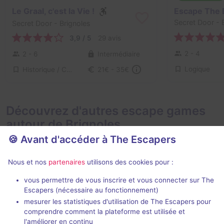
Le Graal, c'est la Vie !
Secret Door
- 
Secret Door
- Brignoles
3,9 / 5
29 avis
2 - 4
2 - 6
Intermédiaire
Logique
Historique / Culturel
21€ - 35€
Découvrez d'autres escape games
autour de Brignoles
🍪 Avant d'accéder à The Escapers
Nous et nos
partenaires
utilisons des cookies pour :
vous permettre de vous inscrire et vous connecter sur The
Escape box
Escapers (nécessaire au fonctionnement)
mesurer les statistiques d'utilisation de The Escapers pour
Le Secret de l'Astronome
L'Affaire Wa
comprendre comment la plateforme est utilisée et
Ex Machina
- Toulon
Projet Warren
-
l'améliorer en continu