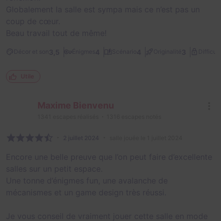
Globalement la salle est sympa mais ce n’est pas un
coup de cœur.
Beau travail tout de même!
3,5
4
4
3
Décor et son
Énigmes
Scénario
Originalité
Difficult
Utile
Maxime Bienvenu
1341
escapes réalisés
1316
escapes notés
2 juillet 2024
salle jouée le 1 juillet 2024
Encore une belle preuve que l’on peut faire d’excellente
salles sur un petit espace.
Une tonne d’énigmes fun, une avalanche de
mécanismes et un game design très réussi.
Je vous conseil de vraiment jouer cette salle en mode