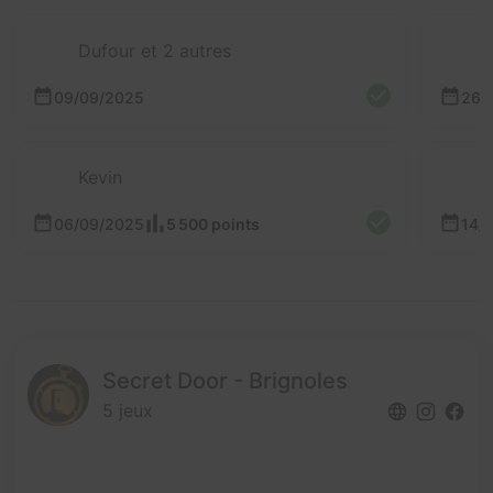
Dufour et 2 autres
09/09/2025
26/
Kevin
06/09/2025
5 500 points
14/
Secret Door - Brignoles
5 jeux