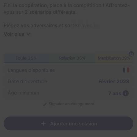
Fini la coopération, place à la compétition ! Affrontez-
vous sur 2 scénarios différents.
Piégez vos adversaires et sortez avec le plus de points
possible pour gagner ! Organisez-vous en équipe de
Voir plus
1vs1, 2vs2, ou 3vs3.
Fouille
35%
Réflexion
36%
Manipulation
29%
Langues disponibles
Date d'ouverture
Février 2023
Âge minimum
7 ans
Signaler un changement
Ajouter une session