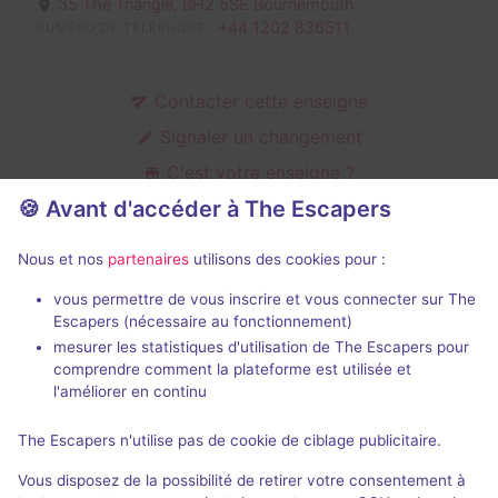
35 The Triangle,
BH2 5SE Bournemouth
+44 1202 836511
NUMÉRO DE TÉLÉPHONE
Contacter cette enseigne
Signaler un changement
C'est votre enseigne ?
🍪 Avant d'accéder à The Escapers
Nous et nos
partenaires
utilisons des cookies pour :
Jeux en visio de The Lockey
vous permettre de vous inscrire et vous connecter sur The
Escapers (nécessaire au fonctionnement)
mesurer les statistiques d'utilisation de The Escapers pour
comprendre comment la plateforme est utilisée et
l'améliorer en continu
En visio
The Escapers n'utilise pas de cookie de ciblage publicitaire.
Case 47 - The Mole
Vous disposez de la possibilité de retirer votre consentement à