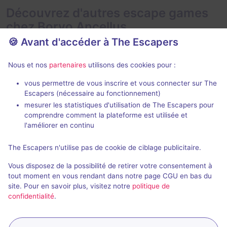
Découvrez d'autres escape games
chez Borvo Ancellus
🍪 Avant d'accéder à The Escapers
Nous et nos
partenaires
utilisons des cookies pour :
vous permettre de vous inscrire et vous connecter sur The
Escapers (nécessaire au fonctionnement)
mesurer les statistiques d'utilisation de The Escapers pour
La Chambre Mystérieuse
En Thermes 
comprendre comment la plateforme est utilisée et
Borvo Ancellus
- Bourbon-Lancy
Borvo Ancellus
l'améliorer en continu
4,8 / 5
7 avis
The Escapers n'utilise pas de cookie de ciblage publicitaire.
Au choix
2 - 6
2 - 6
Vous disposez de la possibilité de retirer votre consentement à
Aventure, Enquête / Mystère
20€ - 35€
tout moment en vous rendant dans notre page CGU en bas du
site. Pour en savoir plus, visitez notre
politique de
confidentialité
.