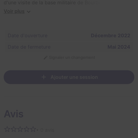
d'une visite de la base militaire de Bourbon-Lancy pour
y déposer une valise piégée !
Voir plus
L'individu a été interpellé mais refuse de nous indiquer
le moyen de désamorcer sa bombe.
Date d'ouverture
Décembre 2022
Votre équipe de spécialiste a donc été appelée pour
Date de fermeture
Mai 2024
stopper la menace.
Signaler un changement
Trouvez les indices qui vous permettront de neutraliser
tous les éléments de la valise piégée !
Ajouter une session
Avis
• 0 avis