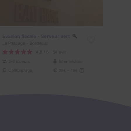
Évasion fiscale - Serveur vert
Le Passage
- Bordeaux
4,8 / 5
54 avis
2-6 joueurs
Intermédiaire
Cambriolage
25€ - 45€