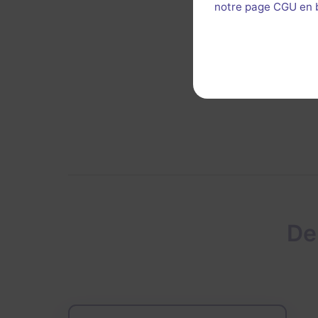
notre page CGU en ba
Énigm
Util
De