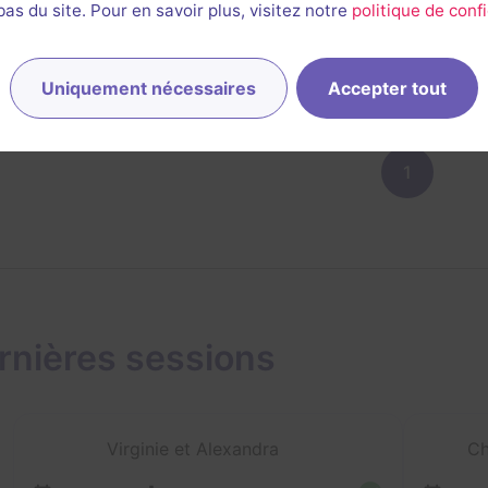
s du site. Pour en savoir plus, visitez notre
politique de confi
1/3
3
1
1
es
Scénario
Originalité
Difficulté
e
Uniquement nécessaires
Accepter tout
1
rnières sessions
Virginie et Alexandra
Ch