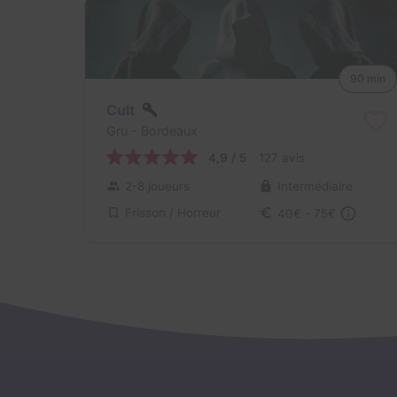
90 min
Cult
Gru
- Bordeaux
4,9 / 5
127 avis
2-8 joueurs
Intermédiaire
Frisson / Horreur
40€ - 75€