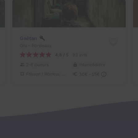
Gaëtan
Gru
- Bordeaux
4,8 / 5
93 avis
2-6 joueurs
Intermédiaire
Frisson / Horreur, Virus / Asile / Hôpital
30€ - 55€