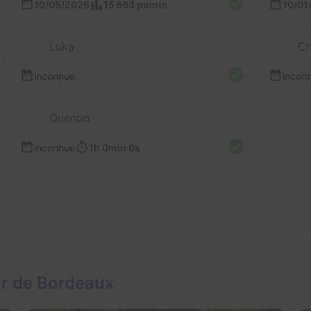
10/05/2026
15 663 points
10/01
Luka
Ch
inconnue
incon
Quentin
inconnue
1h 0min 0s
ur de Bordeaux