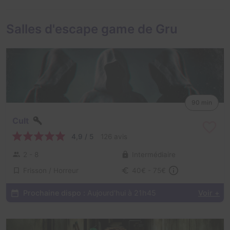
Salles d'escape game de Gru
90 min
Cult
4,9 / 5
126 avis
2 - 8
Intermédiaire
Frisson / Horreur
40€ - 75€
Prochaine dispo :
Aujourd'hui à 21h45
Voir +