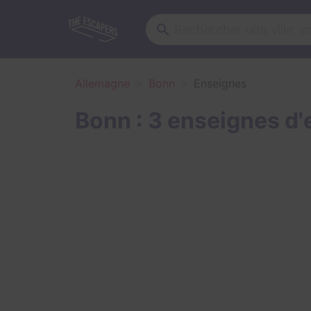
Allemagne
Bonn
Enseignes
Bonn : 3 enseignes d