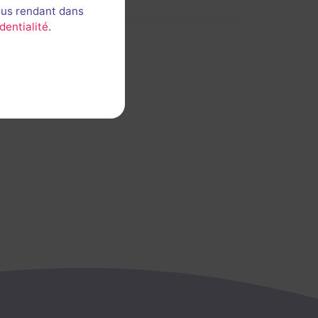
ous rendant dans
dentialité
.