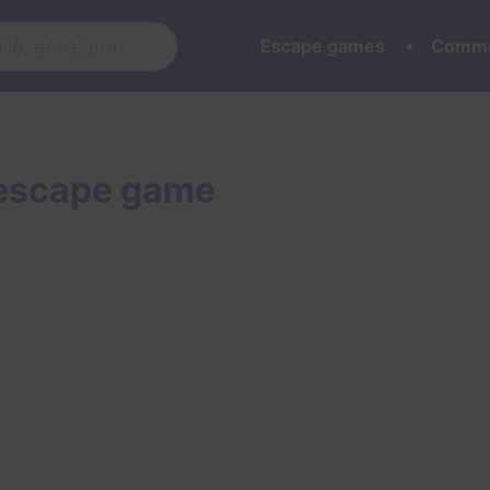
Escape games
Commu
'escape game