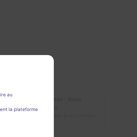
ire au
60 Minutes - Bonn
Aucun jeu
ent la plateforme
Alfred-Bucherer-Str 57,
53110 Bonn