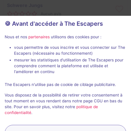
Schwere Jungs
Aucun avis
🍪 Avant d'accéder à The Escapers
2 - 5
Inconnue
Cambriolage
27,5€ - 39,5€
Nous et nos
partenaires
utilisons des cookies pour :
vous permettre de vous inscrire et vous connecter sur The
Escapers (nécessaire au fonctionnement)
mesurer les statistiques d'utilisation de The Escapers pour
comprendre comment la plateforme est utilisée et
l'améliorer en continu
The Escapers n'utilise pas de cookie de ciblage publicitaire.
The Missing Journalist
Vous disposez de la possibilité de retirer votre consentement à
Aucun avis
tout moment en vous rendant dans notre page CGU en bas du
site. Pour en savoir plus, visitez notre
politique de
2 - 6
Inconnue
confidentialité
.
Enquête / Mystère
24,5€ - 39,5€