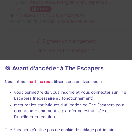
https://www.instagram.com/lespetitsla...
SITE WEB
ADRESSE
CARTE
275 Rue du Tit,
40600 Biscarrosse
+33 5 58 08 44 07
NUMÉRO DE TÉLÉPHONE
Signaler un changement
C'est votre enseigne ?
🍪 Avant d'accéder à The Escapers
Salles d'escape game de Les Petits
Nous et nos
partenaires
utilisons des cookies pour :
Landais
vous permettre de vous inscrire et vous connecter sur The
Escapers (nécessaire au fonctionnement)
mesurer les statistiques d'utilisation de The Escapers pour
comprendre comment la plateforme est utilisée et
l'améliorer en continu
The Escapers n'utilise pas de cookie de ciblage publicitaire.