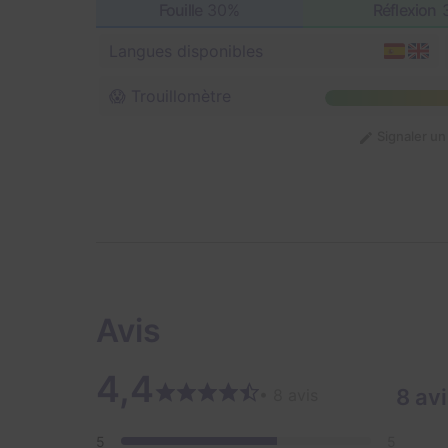
Fouille
30%
Réflexion
Langues disponibles
😱 Trouillomètre
Signaler u
Avis
4,4
8 av
• 8 avis
5
5