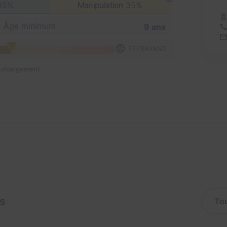
35%
Manipulation
35%
Âge minimum
9 ans
😨
EFFRAYANT
n changement
is