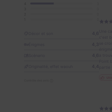
4
3
3
0
2
0
1
0
Une ca
4,6
Décor et son
c'est 
se cro
4,3
Énigmes
énigme
4,6
a trou
Scénario
Point 
4,4
Originalité, effet waouh
partie 
Util
Contrôle des avis