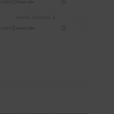
4/2025
51min 59s
Amélie, Guillaume, Sergio et Cyril
2/2023
54min 00s