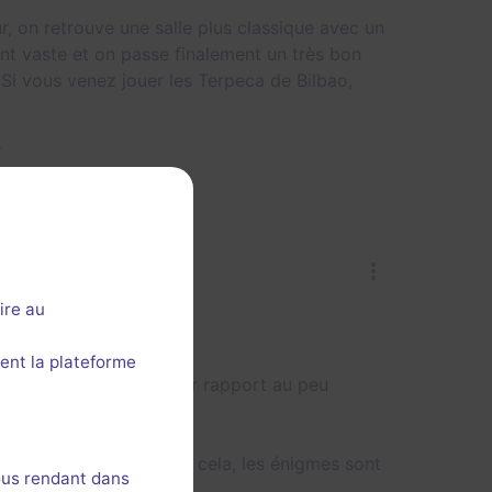
ur, on retrouve une salle plus classique avec un
nt vaste et on passe finalement un très bon
Si vous venez jouer les Terpeca de Bilbao,

ire au
ent la plateforme
ncement bien pensé par rapport au peu
molle à jouer à 4. À part cela, les énigmes sont
ous rendant dans