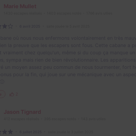
Marie Mullet
1430
escapes réalisés
1403
escapes notés
1766
avis utiles
6 avril 2025
salle jouée le 5 avril 2025
bane où nous nous enfermons volontairement en très mauva
bien la preuve que les escapers sont fous. Cette cabane a po
it vraiment chez quelqu'un, même si du coup ça manque un
s, sympa mais rien de bien révolutionnaire. Les apparitions 
vé un moyen assez peu commun de nous tourmenter, fort heu
bonus pour la fin, qui joue sur une mécanique avec un aspec
🙂
2
e
Jason Tignard
412
escapes réalisés
395
escapes notés
143
avis utiles
6 juillet 2025
salle jouée le 3 juillet 2025