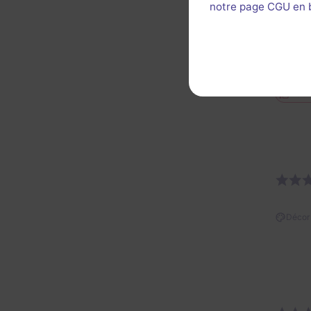
notre page CGU en ba
À joue
Décor 
Util
Décor 