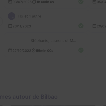
03/07/2025
1h 0min 0s
05/0
FL
Flo et 1 autre
23/11/2023
20/0
Stéphanie, Laurent et Mathieu
27/10/2022
55min 00s
mes autour de Bilbao