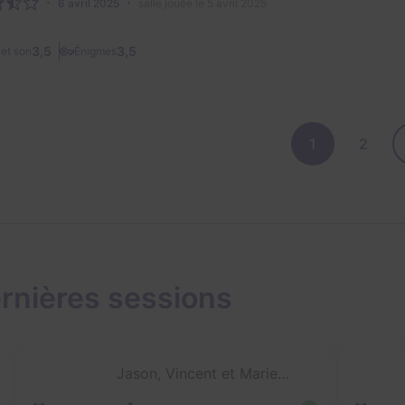
6 avril 2025
salle jouée le 5 avril 2025
3,5
3,5
et son
Énigmes
1
2
rnières sessions
Jason, Vincent et Marie-Ju