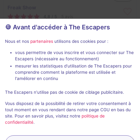
Freak Show
4,8 / 5
5 avis
🍪 Avant d'accéder à The Escapers
2 - 7
Pour débuter
Frisson / Horreur
19,6€ - 38,5€
Nous et nos
partenaires
utilisons des cookies pour :
vous permettre de vous inscrire et vous connecter sur The
Escapers (nécessaire au fonctionnement)
mesurer les statistiques d'utilisation de The Escapers pour
comprendre comment la plateforme est utilisée et
l'améliorer en continu
The Escapers n'utilise pas de cookie de ciblage publicitaire.
Emily's Room
Vous disposez de la possibilité de retirer votre consentement à
3,3 / 5
6 avis
tout moment en vous rendant dans notre page CGU en bas du
site. Pour en savoir plus, visitez notre
politique de
2 - 7
Pour débuter
confidentialité
.
Frisson / Horreur
17€ - 32,5€