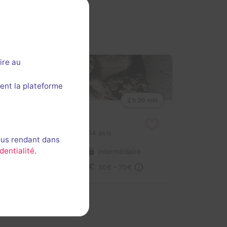
ire au
ent la plateforme
2 h 30 min
Hybrid Bloodline
4,7 / 5
14 avis
ous rendant dans
dentialité
.
2-6 joueurs
Intermédiaire
Fantastique
30€ - 70€