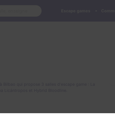
Escape games
Commu
à Bilbao qui propose 3 salles d'escape game :
La
ea Licántropos
et
Hybrid Bloodline
.