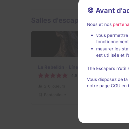
🍪 Avant d'
Salles d'escape game de Bli
Nous et nos
partena
vous permettre 
fonctionnement
mesurer les sta
est utilisée et 
75 min
La Rebelión - Línea Vampiros
The Escapers n'utili
4,8 / 5
14 avis
Vous disposez de la
notre page CGU en ba
2-6 joueurs
Intermédiaire
Fantastique
15€ - 35€