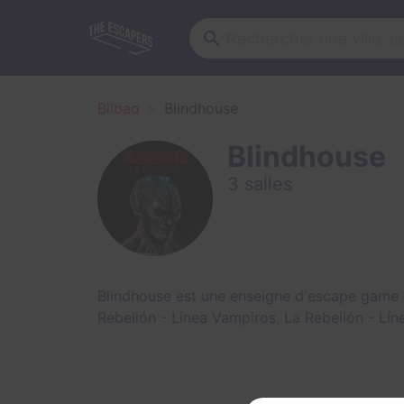
Bilbao
Blindhouse
Blindhouse
3 salles
Blindhouse est une enseigne d'escape game 
Rebelión - Línea Vampiros
,
La Rebelión - Lín