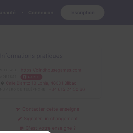
nauté
Connexion
Inscription
Informations pratiques
https://blindhousegames.com
SITE WEB
ADRESSE
CARTE
Calle Biarritz 13 Lonja,
48001 Bilbao
+34 615 24 50 66
NUMÉRO DE TÉLÉPHONE
Contacter cette enseigne
Signaler un changement
C'est votre enseigne ?