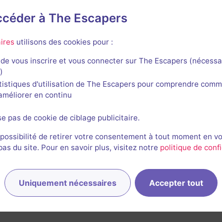
accéder à The Escapers
ndhouse
ires
utilisons des cookies pour :
de vous inscrire et vous connecter sur The Escapers (nécessa
)
tistiques d'utilisation de The Escapers pour comprendre comm
l'améliorer en continu
75 min
La Rebelión - Línea Licántropos
se pas de cookie de ciblage publicitaire.
4,9 / 5
11 avis
 possibilité de retirer votre consentement à tout moment en v
s du site. Pour en savoir plus, visitez notre
politique de confi
2-6 joueurs
Intermédiaire
Fantastique
15€ - 35€
Uniquement nécessaires
Accepter tout