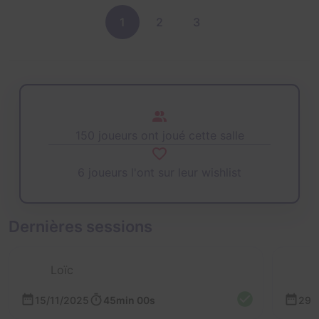
1
2
3
150 joueurs ont joué cette salle
6 joueurs l'ont sur leur wishlist
Dernières sessions
Loïc
15/11/2025
45min 00s
29/