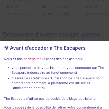
2 - 6
Intermédiaire
2 - 6
Frisson / Horreur
19€ - 45€
Découvrez d'autres escape games
autour de Béziers
🍪 Avant d'accéder à The Escapers
Nous et nos
partenaires
utilisons des cookies pour :
vous permettre de vous inscrire et vous connecter sur The
90 min
Escapers (nécessaire au fonctionnement)
mesurer les statistiques d'utilisation de The Escapers pour
Horror Manor
Le cachot
comprendre comment la plateforme est utilisée et
Escape Room Aventure
- Béziers
Escape Room 
l'améliorer en continu
4 / 5
7 avis
The Escapers n'utilise pas de cookie de ciblage publicitaire.
4 - 8
Intermédiaire
2 - 4
Vous disposez de la possibilité de retirer votre consentement à
Frisson / Horreur
Évasion
25€