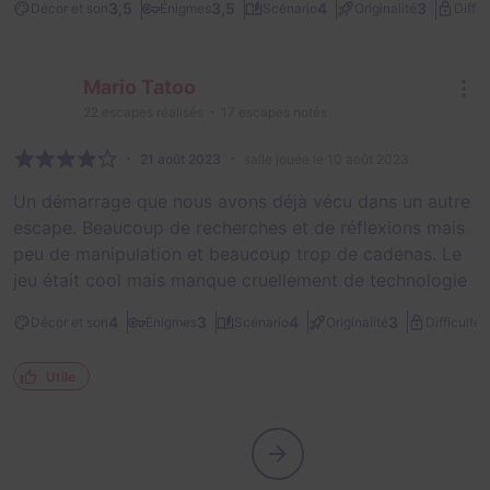
3,5
3,5
4
3
Décor et son
Énigmes
Scénario
Originalité
Diffic
Mario Tatoo
22
escapes réalisés
17
escapes notés
21 août 2023
salle jouée le 10 août 2023
Un démarrage que nous avons déjà vécu dans un autre
escape. Beaucoup de recherches et de réflexions mais
peu de manipulation et beaucoup trop de cadenas. Le
jeu était cool mais manque cruellement de technologie
2
4
3
4
3
Décor et son
Énigmes
Scénario
Originalité
Difficulté
Utile