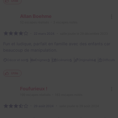
Utile
Allan Boehme
52
escapes réalisés
3
escapes notés
22 mars 2024
salle jouée le 29 décembre 2023
Fun et ludique, parfait en famille avec des enfants car
beaucoup de manipulation.
1
5
3
5
4
Décor et son
Énigmes
Scénario
Originalité
Difficulté
Utile
Foufurieux !
199
escapes réalisés
183
escapes notés
29 août 2024
salle jouée le 29 août 2024