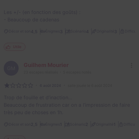
Les +/- (en fonction des goûts) :
- Beaucoup de cadenas
4,5
3
4
3
Décor et son
Énigmes
Scénario
Originalité
Difficult
Utile
Guilhem Mourier
GM
23
escapes réalisés
5
escapes notés
6 août 2024
salle jouée le 6 août 2024
Trop de fouille et d’inaction…
Beaucoup de frustration car on a l’impression de faire
très peu de choses en 1h.
2,5
1
2
1
Décor et son
Énigmes
Scénario
Originalité
Difficult