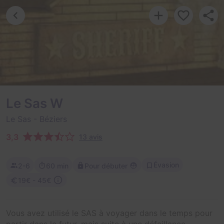
Le Sas W
Le Sas
- Béziers
3,3
13 avis
Évasion
2-6
60 min
Pour débuter
19€ - 45€
Vous avez utilisé le SAS à voyager dans le temps pour
partir dans le futur, mais suite à une défaillance