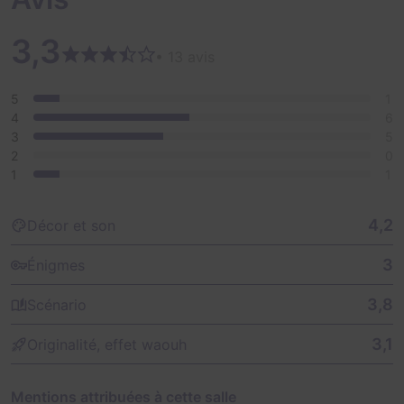
bureau : ils veulent vous lyncher. En effet, à cette
époque, le destin d'un voleur de bétail était d'être
3,3
pendu haut et court.
• 13 avis
Après avoir envoyé son adjoint chercher le juge et du
5
1
renfort à 30 minutes de cheval d'ici, le Marshal sort
4
6
pour appeler au calme et apaiser les esprits.
3
5
2
0
Il vous faut fuir. Vous avez une heure.
1
1
4,2
Décor et son
3
Énigmes
3,8
Scénario
3,1
Originalité, effet waouh
Mentions attribuées à cette salle