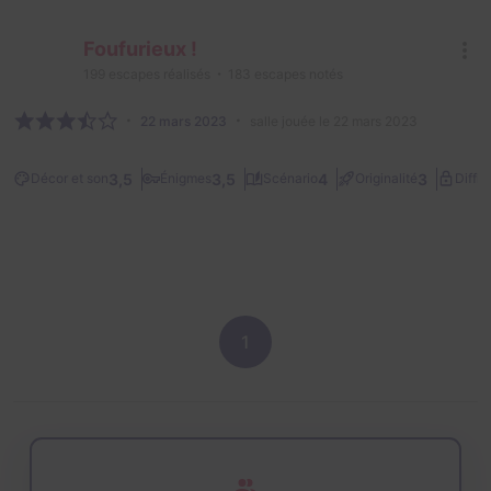
Foufurieux !
199
escapes réalisés
183
escapes notés
22 mars 2023
salle jouée le 22 mars 2023
3,5
3,5
4
3
Décor et son
Énigmes
Scénario
Originalité
Diffic
1