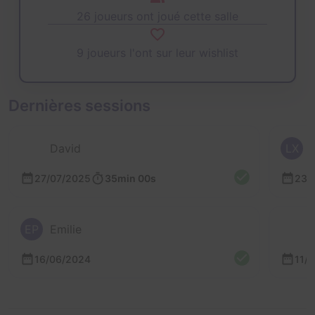
26 joueurs ont joué cette salle
9 joueurs l'ont sur leur wishlist
Dernières sessions
David
LX
27/07/2025
35min 00s
23/
EP
Emilie
16/06/2024
11/