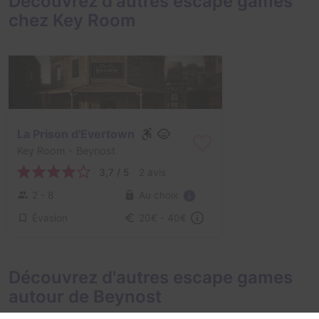
Découvrez d'autres escape games
chez Key Room
La Prison d'Evertown
Key Room
- Beynost
3,7 / 5
2 avis
Au choix
2 - 8
Évasion
20€ - 40€
Découvrez d'autres escape games
autour de Beynost