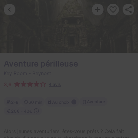
Aventure périlleuse
Key Room
- Beynost
3,6
4 avis
Aventure
2-8
60 min
Au choix
20€ - 40€
Alors jeunes aventuriers, êtes-vous prêts ? Cela fait