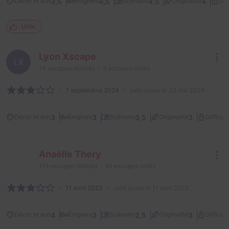
3,5
4,5
4,5
4
Décor et son
Énigmes
Scénario
Originalité
Dif
Utile
Lyon Xscape
LX
74
escapes réalisés
6
escapes notés
7 septembre 2024
salle jouée le 23 mai 2024
3
3
3,5
3
Décor et son
Énigmes
Scénario
Originalité
Difficult
Anaëlle Thery
119
escapes réalisés
61
escapes notés
11 avril 2023
salle jouée le 11 avril 2023
4
3
2,5
3
Décor et son
Énigmes
Scénario
Originalité
Difficult