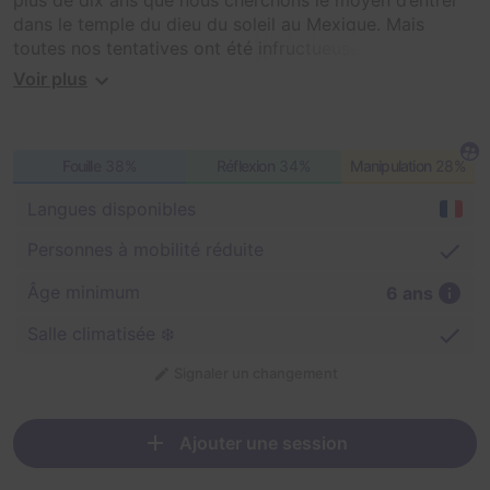
plus de dix ans que nous cherchons le moyen d’entrer
dans le temple du dieu du soleil au Mexique. Mais
toutes nos tentatives ont été infructueuses...
Voir plus
La légende raconte que les Mayas ont conservé un
morceau du soleil dans ce lieu.
Fouille
38%
Réflexion
34%
Manipulation
28%
Prenez part à l’aventure, pénétrez dans le temple et
récupérez la fameuse relique !
Langues disponibles
Allez ! En route pour l’aventure !
Personnes à mobilité réduite
Âge minimum
6 ans
Salle climatisée ❄️
Signaler un changement
Ajouter une session