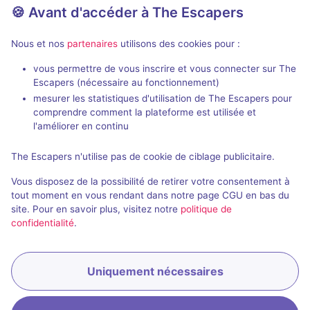
🍪 Avant d'accéder à The Escapers
Nous et nos
partenaires
utilisons des cookies pour :
75 min
vous permettre de vous inscrire et vous connecter sur The
Escapers (nécessaire au fonctionnement)
La Chambre de Swan
Alien
mesurer les statistiques d'utilisation de The Escapers pour
Le Casse-Tête Delaunay
- Lyon
Clap Escape
- 
comprendre comment la plateforme est utilisée et
4,9 / 5
295 avis
l'améliorer en continu
2 - 5
Intermédiaire
2 - 6
The Escapers n'utilise pas de cookie de ciblage publicitaire.
Fantastique, Enquête / Mystère
34€ - 52€
Vous disposez de la possibilité de retirer votre consentement à
tout moment en vous rendant dans notre page CGU en bas du
site. Pour en savoir plus, visitez notre
politique de
confidentialité
.
Uniquement nécessaires
Réserver