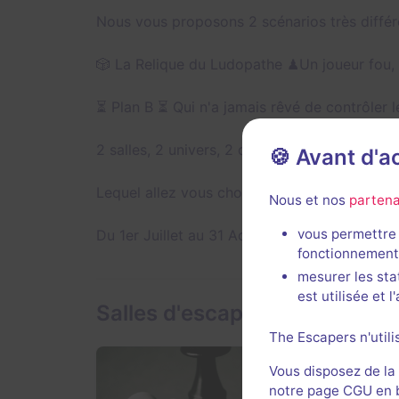
Nous vous proposons 2 scénarios très différ
🎲 La Relique du Ludopathe ♟Un joueur fou, le 
⏳ Plan B ⏳ Qui n'a jamais rêvé de contrôler l
2 salles, 2 univers, 2 défis
🍪 Avant d'
Lequel allez vous choisir ?
Nous et nos
partena
vous permettre 
Du 1er Juillet au 31 Août, notre escape est ou
fonctionnement
mesurer les sta
est utilisée et 
Salles d'escape game de Les 
The Escapers n'utili
Vous disposez de la
notre page CGU en ba