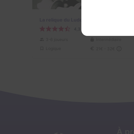
La relique du Ludopathe
4,3 / 5
34 avis
3-6 joueurs
Intermédiaire
Logique
21€ - 32€
À p