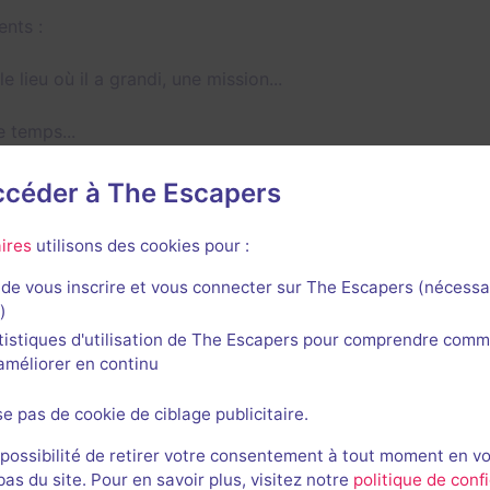
ents :
lieu où il a grandi, une mission...
e temps...
accéder à The Escapers
ires
utilisons des cookies pour :
de vous inscrire et vous connecter sur The Escapers (nécessa
vert 7 jours sur 7.
)
tistiques d'utilisation de The Escapers pour comprendre comm
l'améliorer en continu
Secrets du Heurtoir
se pas de cookie de ciblage publicitaire.
 possibilité de retirer votre consentement à tout moment en v
s du site. Pour en savoir plus, visitez notre
politique de confi