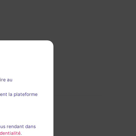
ire au
ent la plateforme
ous rendant dans
dentialité
.