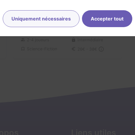
Uniquement nécessaires
Accepter tout
Plan B
4,3 / 5
30 avis
2-4 joueurs
Intermédiaire
Science-Fiction
26€ - 38€
ropos
Liens utiles