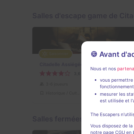
Salles d'escape game de Cit
🍪 Avant d'
Saisonnier
Citadelle Assiégée
Nous et nos
partena
3,6 / 5
6 avis
vous permettre 
3-6 joueurs
Pour débuter
fonctionnement
Historique / Culturel
21€ - 27€
mesurer les sta
est utilisée et 
The Escapers n'utili
Salles fermées de Citadelle 
Vous disposez de la
notre page CGU en ba