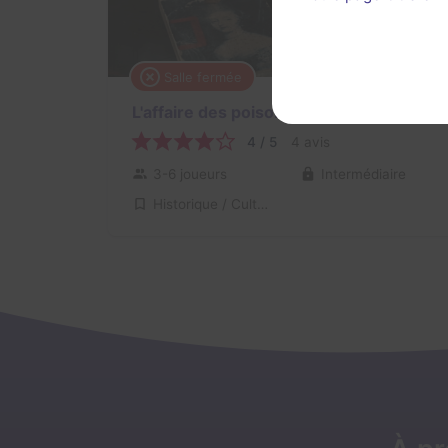
Salle fermée
L'affaire des poisons
4 / 5
4 avis
3-6 joueurs
Intermédiaire
Historique / Culturel, Enquête / Mystère