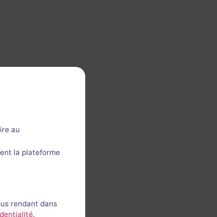
ire au
ent la plateforme
ous rendant dans
dentialité
.