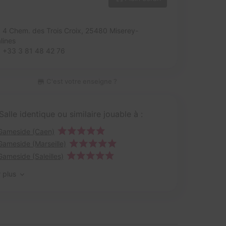
4 Chem. des Trois Croix,
25480 Miserey-
lines
+33 3 81 48 42 76
C'est votre enseigne ?
Salle identique ou similaire jouable à :
Gameside (Caen)
Gameside (Marseille)
Gameside (Saleilles)
r plus