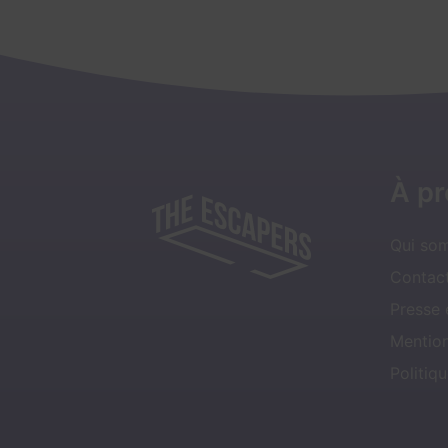
À p
Qui so
Contact
Presse
Mentio
Politiqu