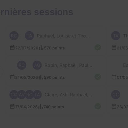
rnières sessions
RC
TA
Raphaël, Louise et Thomas
TA
Th
22/07/2026
570 points
21/0
RC
AG
Robin, Raphaël, Paul, Axel et 1 autre
Es
21/05/2026
590 points
01/0
CC
AV
RC
TA
Claire, Asli, Raphaël, Thomas et 1 autre
CC
17/04/2026
740 points
26/0