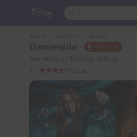
Besançon
Aux Ateliers
Gameside
Gameside
Action game
Aux Ateliers
- Miserey-Salines
3,2
2 avis