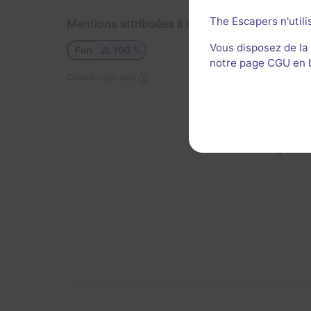
The Escapers n'utili
Mentions attribuées à cette salle
Util
Vous disposez de la
Fun
100 %
notre page CGU en ba
Contrôle des avis
Décor 