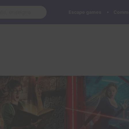
Escape games
Commu