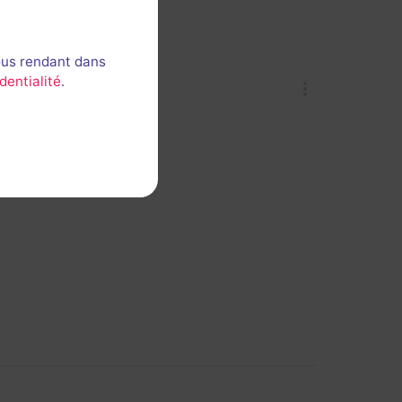
ous rendant dans
dentialité
.