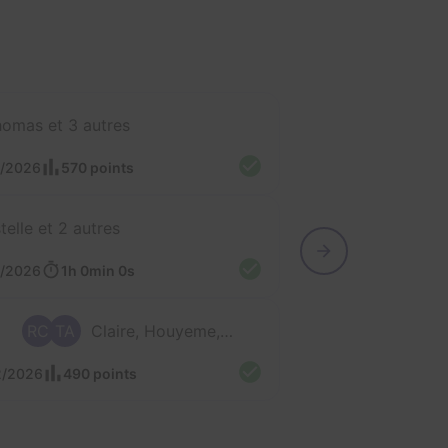
omas et 3 autres
5/2026
570 points
telle et 2 autres
5/2026
1h 0min 0s
RC
TA
Claire, Houyeme, Célian, Raphaël et Thomas
2/2026
490 points