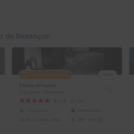
ur de Besançon
Fermeture prochaine
70 min
Essais cliniques
Fug Game
- Besançon
4,7 / 5
37 avis
1-4 joueurs
Intermédiaire
Virus / Asile / Hôpital
25€ - 50€