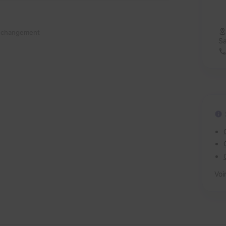
n changement
Sa
Voi