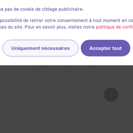
se pas de cookie de ciblage publicitaire.
e
 possibilité de retirer votre consentement à tout moment en v
s du site. Pour en savoir plus, visitez notre
politique de confi
Estelle Boegly
20
escapes réalisés
3
escapes notés
Uniquement nécessaires
Accepter tout
3 mai 2026
salle jouée le 1 mai 2026
Nouveau
1/3
4
3
3
2
et son
Énigmes
Scénario
Originalité
Difficulté
1