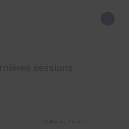
1
rnières sessions
Guillaume, Sergio, Evan et Cyril