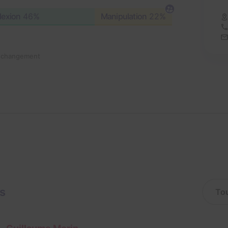
lexion
46%
Manipulation
22%
n changement
is