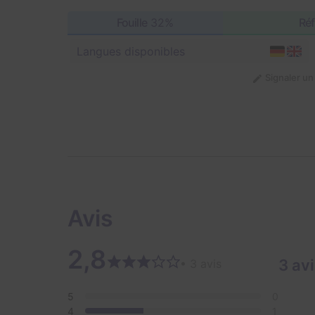
Fouille
32%
Réf
Langues disponibles
Signaler u
Avis
2,8
3 av
• 3 avis
5
0
4
1