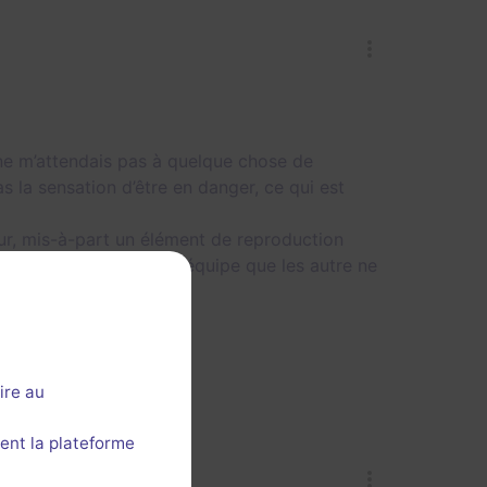
e ne m’attendais pas à quelque chose de
s la sensation d’être en danger, ce qui est
teur, mis-à-part un élément de reproduction
nera qu’un membre de l’équipe que les autre ne
ire au
ent la plateforme