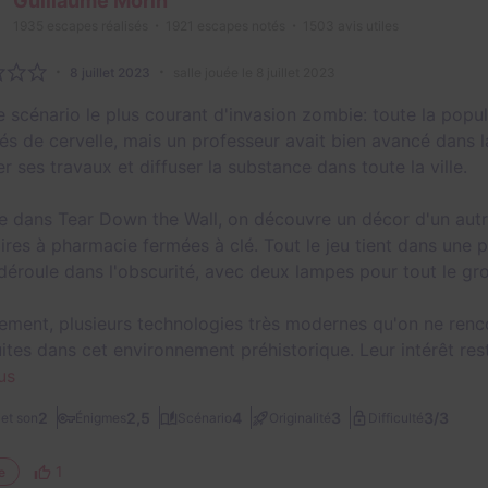
Guillaume Morin
1935
escapes réalisés
1921
escapes notés
1503
avis utiles
8 juillet 2023
salle jouée le 8 juillet 2023
le scénario le plus courant d'invasion zombie: toute la pop
fés de cervelle, mais un professeur avait bien avancé dans 
r ses travaux et diffuser la substance dans toute la ville.
dans Tear Down the Wall, on découvre un décor d'un autre
ires à pharmacie fermées à clé. Tout le jeu tient dans une p
 déroule dans l'obscurité, avec deux lampes pour tout le gr
ement, plusieurs technologies très modernes qu'on ne renc
ites dans cet environnement préhistorique. Leur intérêt reste
us
3/3
2
2,5
4
3
et son
Énigmes
Scénario
Originalité
Difficulté
1
e