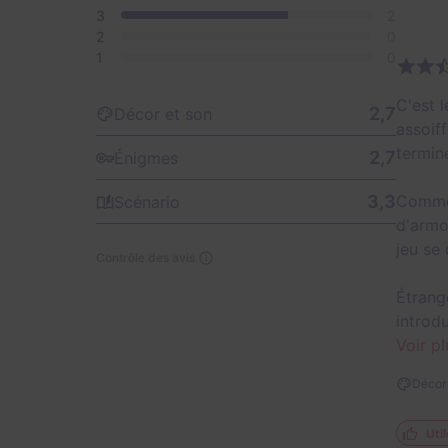
3
2
2
0
1
0
C'est 
2,7
Décor et son
assoif
termine
2,7
Énigmes
3,3
Comme 
Scénario
d'armo
jeu se
Contrôle des avis
Étrang
introdu
Voir pl
Décor 
Util