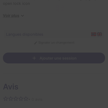
open lock icon
3 murders and only 1 suspect? Surely an open and shut
Voir plus
case? But when the suspect is Varg Veum, Norway's
greatest detective, this 1985 case will prove to be
anything but simple!
Langues disponibles
Signaler un changement
Ajouter une session
Avis
• 0 avis