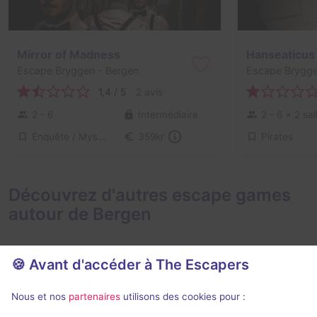
Mirror of Madness
Hanseaticus
Escape Bryggen
- Bergen
Escape Brygg
1,4 / 5
2 avis
2 - 6
Intermédiaire
2 - 6
× 2 sal
Enquête / Mystère
Pirates
359kr
Découvrez d'autres escape games
autour de Bergen
🍪 Avant d'accéder à The Escapers
Nous et nos
partenaires
utilisons des cookies pour :