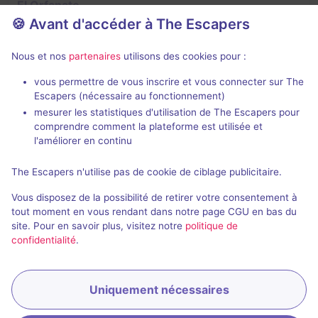
El Orfanato
🍪 Avant d'accéder à The Escapers
Aucun avis
2 - 6
Inconnue
Nous et nos
partenaires
utilisons des cookies pour :
Frisson / Horreur
vous permettre de vous inscrire et vous connecter sur The
Escapers (nécessaire au fonctionnement)
mesurer les statistiques d'utilisation de The Escapers pour
comprendre comment la plateforme est utilisée et
l'améliorer en continu
The Escapers n'utilise pas de cookie de ciblage publicitaire.
Salle fermée
Vous disposez de la possibilité de retirer votre consentement à
Zombies
tout moment en vous rendant dans notre page CGU en bas du
site. Pour en savoir plus, visitez notre
politique de
Aucun avis
confidentialité
.
Non renseignée
Inconnue
Virus / Asile / Hôpital
Uniquement nécessaires