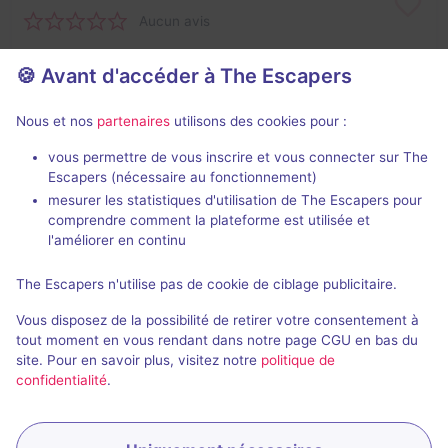
Aucun avis
4 - 6
Intermédiaire
🍪 Avant d'accéder à The Escapers
Logique, Historique / Culturel
16,7€ - 25€
Nous et nos
partenaires
utilisons des cookies pour :
Salles fermées de Marai'Scape
vous permettre de vous inscrire et vous connecter sur The
Escapers (nécessaire au fonctionnement)
mesurer les statistiques d'utilisation de The Escapers pour
comprendre comment la plateforme est utilisée et
l'améliorer en continu
The Escapers n'utilise pas de cookie de ciblage publicitaire.
Salle fermée
Vous disposez de la possibilité de retirer votre consentement à
La Cabane de l'Ermite
tout moment en vous rendant dans notre page CGU en bas du
site. Pour en savoir plus, visitez notre
politique de
Aucun avis
confidentialité
.
4 - 6
Inconnue
Logique