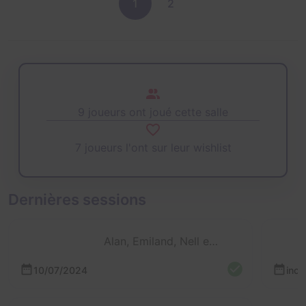
1
2
9 joueurs ont joué cette salle
7 joueurs l'ont sur leur wishlist
Dernières sessions
Alan, Emiland, Nell et Liamine
10/07/2024
inc