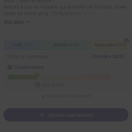
nuits... Mais le revoilà !
Percez à jour le mystère qui entoure cet horrible clown
avide de votre sang ! Torturé entre le fait de vous
étriper ou alors de trouver la solution pour lui
Voir plus
permettre de quitter définitivement ce monde pour ne
plus souffrir...
Arriverez-vous à libérer son âme ? Réussissez ou vous
Fouille
31%
Réflexion
44%
Manipulation
25%
finirez dans son estomac.
Il pense pouvoir tenir les prochaines 60 minutes sans
Date de fermeture
Octobre 2025
vous éviscérer... alors profitez-en !
Affrontez vos peurs et surmontez les pour survivre....
😱 Trouillomètre
😧
INQUIÉTANT
Signaler un changement
Ajouter une session