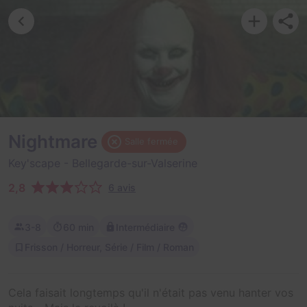
Nightmare
Salle fermée
Key'scape
- Bellegarde-sur-Valserine
2,8
6 avis
3-8
60 min
Intermédiaire
Frisson / Horreur, Série / Film / Roman
Cela faisait longtemps qu'il n'était pas venu hanter vos