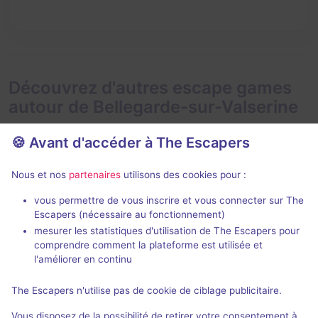
Découvrez d'autres escape games
autour de Bellegarde-sur-Valserine
🍪 Avant d'accéder à The Escapers
Nous et nos
partenaires
utilisons des cookies pour :
90 min
vous permettre de vous inscrire et vous connecter sur The
Escapers (nécessaire au fonctionnement)
La Chambre de Tante Hilda
mesurer les statistiques d'utilisation de The Escapers pour
Trip Trap Escape
- Genève
Trip Trap Esca
comprendre comment la plateforme est utilisée et
4,8 / 5
152 avis
l'améliorer en continu
3 - 8
Intermédiaire
2 - 6
The Escapers n'utilise pas de cookie de ciblage publicitaire.
28,8CHF -
Série / Film / Roman
Vous disposez de la possibilité de retirer votre consentement à
86,7CHF