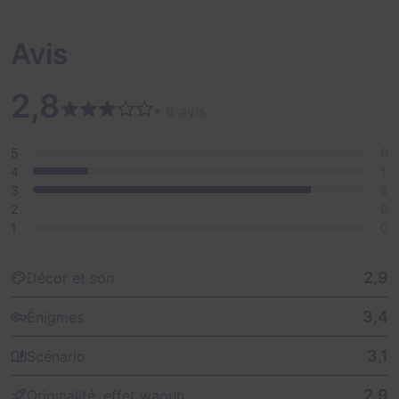
Avis
2,8
• 6 avis
5
0
4
1
3
5
2
0
1
0
2,9
Décor et son
3,4
Énigmes
3,1
Scénario
2,9
Originalité, effet waouh