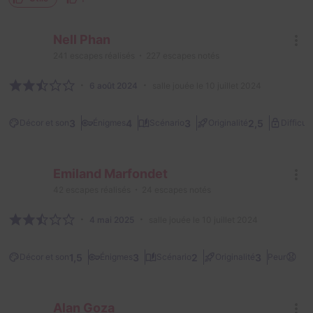
Nell Phan
241
escapes réalisés
227
escapes notés
6 août 2024
salle jouée le 10 juillet 2024
3
4
3
2,5
Décor et son
Énigmes
Scénario
Originalité
Difficult
Emiland Marfondet
42
escapes réalisés
24
escapes notés
4 mai 2025
salle jouée le 10 juillet 2024
😧
1,5
3
2
3
Décor et son
Énigmes
Scénario
Originalité
Peur
Alan Goza