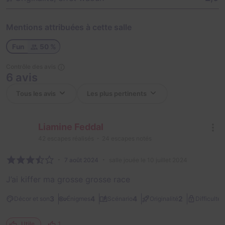
Mentions attribuées à cette salle
Fun
50 %
Contrôle des avis
6 avis
Liamine Feddal
42
escapes réalisés
24
escapes notés
7 août 2024
salle jouée le 10 juillet 2024
J’ai kiffer ma grosse grosse race
2
3
4
4
2
Décor et son
Énigmes
Scénario
Originalité
Difficulté
1
Utile