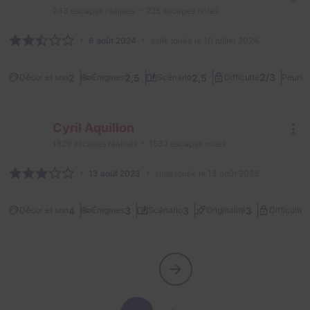
243
escapes réalisés
225
escapes notés
6 août 2024
salle jouée le 10 juillet 2024

2/3
2
2,5
2,5
Décor et son
Énigmes
Scénario
Difficulté
Peur
Cyril Aquillon
1629
escapes réalisés
1532
escapes notés
13 août 2023
salle jouée le 13 août 2023
2
4
3
3
3
Décor et son
Énigmes
Scénario
Originalité
Difficulté