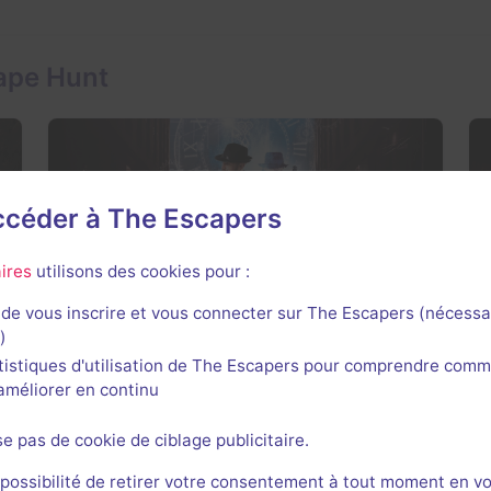
ape Hunt
accéder à The Escapers
Homicide Place de l'Horloge
ires
utilisons des cookies pour :
4 / 5
23 avis
de vous inscrire et vous connecter sur The Escapers (nécessa
2-5 joueurs
× 2
)
Intermédiaire
salles
tistiques d'utilisation de The Escapers pour comprendre comm
Enquête / Mystère
21€ - 36€
l'améliorer en continu
se pas de cookie de ciblage publicitaire.
 possibilité de retirer votre consentement à tout moment en v