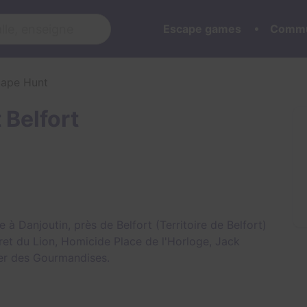
Escape games
Commu
cape Hunt
 Belfort
 Danjoutin, près de Belfort (Territoire de Belfort)
ret du Lion
,
Homicide Place de l'Horloge
,
Jack
ier des Gourmandises
.