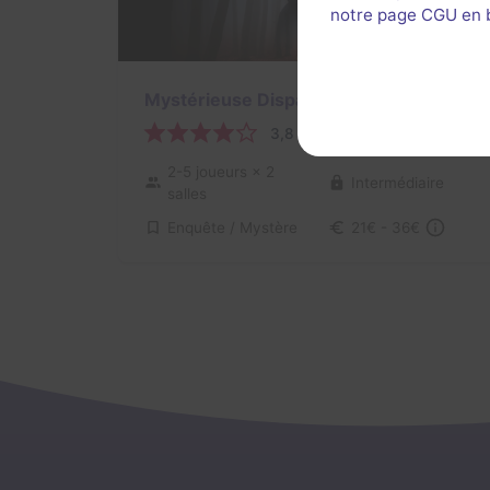
notre page CGU en ba
Mystérieuse Disparition
3,8 / 5
23 avis
2-5 joueurs
× 2
Intermédiaire
salles
Enquête / Mystère
21€ - 36€