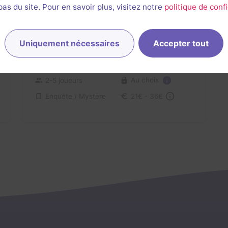
s du site. Pour en savoir plus, visitez notre
politique de confi
Uniquement nécessaires
Accepter tout
L'Atelier des Gourmandises
3,7 / 5
19 avis
Au choix
2-5 joueurs
Enquête / Mystère
21€ - 36€