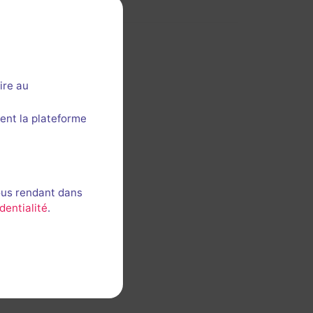
ire au
ent la plateforme
ous rendant dans
dentialité
.