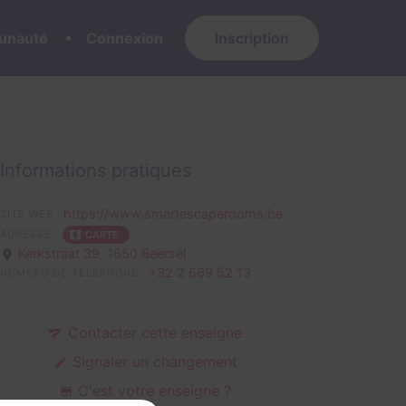
nauté
Connexion
Inscription
Informations pratiques
https://www.smartescaperooms.be
SITE WEB
ADRESSE
CARTE
Kerkstraat 39,
1650 Beersel
+32 2 669 52 13
NUMÉRO DE TÉLÉPHONE
Contacter cette enseigne
Signaler un changement
C'est votre enseigne ?