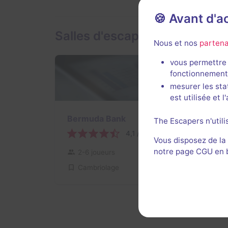
🍪 Avant d'
Salles d'escape game de Sm
Nous et nos
partena
vous permettre 
fonctionnement
mesurer les sta
est utilisée et 
70 min
Bermuda Bank
The Escapers n'utili
4,1 / 5
8 avis
Vous disposez de la
notre page CGU en ba
2-6 joueurs
Intermédiaire
Cambriolage
23€ - 45€