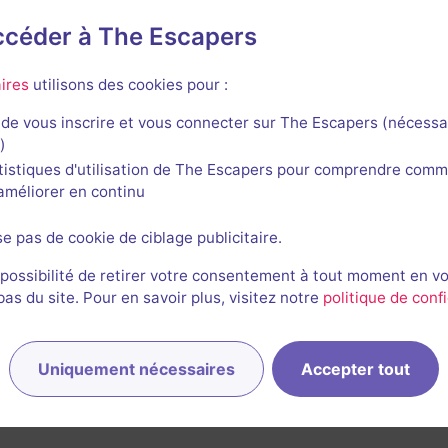
accéder à The Escapers
art Escape Rooms
ires
utilisons des cookies pour :
de vous inscrire et vous connecter sur The Escapers (nécessa
)
tistiques d'utilisation de The Escapers pour comprendre comm
l'améliorer en continu
Detective's Office
se pas de cookie de ciblage publicitaire.
4 / 5
5 avis
 possibilité de retirer votre consentement à tout moment en v
s du site. Pour en savoir plus, visitez notre
politique de confi
2-5 joueurs
Intermédiaire
Enquête / Mystère
26€ - 45€
Uniquement nécessaires
Accepter tout