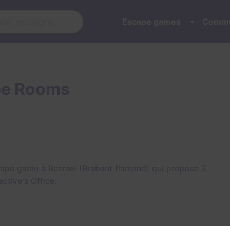
Escape games
Commu
pe Rooms
ape game à Beersel (Brabant flamand) qui propose 2
ective's Office
.