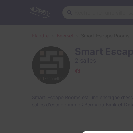
Flandre
Beersel
Smart Escape Rooms
Smart Esca
2 salles
Smart Escape Rooms est une enseigne d'esc
salles d'escape game :
Bermuda Bank
et
Det