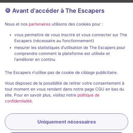
🍪 Avant d'accéder à The Escapers
Nous et nos
partenaires
utilisons des cookies pour :
En visio
Évènemen
99 min
vous permettre de vous inscrire et vous connecter sur The
Escapers (nécessaire au fonctionnement)
Showdown
Die Menager
mesurer les statistiques d'utilisation de The Escapers pour
66 Minuten
- Neuwied
Dark Drama
comprendre comment la plateforme est utilisée et
l'améliorer en continu
5 / 5
1 avis
2 - 14
Inconnue
4 - 6
The Escapers n'utilise pas de cookie de ciblage publicitaire.
Catastrophe
28,8€ - 65€
Vous disposez de la possibilité de retirer votre consentement à
tout moment en vous rendant dans notre page CGU en bas du
site. Pour en savoir plus, visitez notre
politique de
confidentialité
.
Uniquement nécessaires