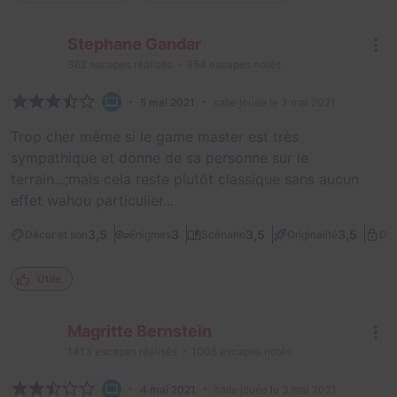
Stephane Gandar
362
escapes réalisés
354
escapes notés
5 mai 2021
salle jouée le 3 mai 2021
Trop cher même si le game master est très
sympathique et donne de sa personne sur le
terrain...;mais cela reste plutôt classique sans aucun
effet wahou particulier...
3,5
3
3,5
3,5
Décor et son
Énigmes
Scénario
Originalité
Dif
Utile
Magritte Bernstein
1413
escapes réalisés
1005
escapes notés
4 mai 2021
salle jouée le 3 mai 2021