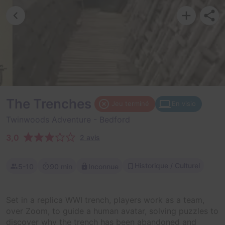
The Trenches
Jeu terminé
En visio
Twinwoods Adventure
- Bedford
3,0
2 avis
Historique / Culturel
5-10
90 min
Inconnue
Set in a replica WWI trench, players work as a team,
over Zoom, to guide a human avatar, solving puzzles to
discover why the trench has been abandoned and