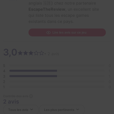
anglais 🇬🇧) chez notre partenaire
EscapeTheReview
, un excellent site
qui liste tous les escape games
existants dans ce pays.
Lire les avis sur ce jeu
3,0
• 2 avis
5
0
4
1
3
1
2
0
1
0
Contrôle des avis
2 avis