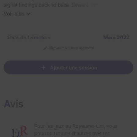
signal findings back to base. Beware though: all is not
as it seems!
Voir plus
Date de fermeture
Mars 2022
Signaler un changement
Ajouter une session
Avis
Pour les jeux au Royaume-Uni, vous
pourrez trouver d'autres avis (en