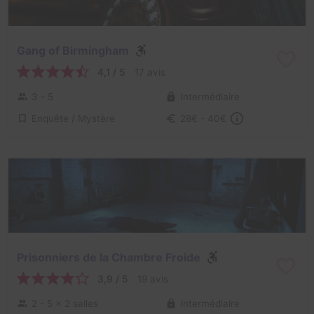
Gang of Birmingham
4,1 / 5
17 avis
3 - 5
Intermédiaire
Enquête / Mystère
28€ - 40€
Prisonniers de la Chambre Froide
3,9 / 5
19 avis
2 - 5
× 2 salles
Intermédiaire