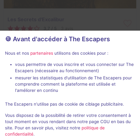
Les Secrets d'Excalibur
3,7 / 5
3 avis
🍪 Avant d'accéder à The Escapers
3 - 5
Intermédiaire
Fantastique, Aventure
26€ - 35€
Nous et nos
partenaires
utilisons des cookies pour :
vous permettre de vous inscrire et vous connecter sur The
Escapers (nécessaire au fonctionnement)
mesurer les statistiques d'utilisation de The Escapers pour
comprendre comment la plateforme est utilisée et
l'améliorer en continu
The Escapers n'utilise pas de cookie de ciblage publicitaire.
Réservation 1313
Vous disposez de la possibilité de retirer votre consentement à
3,2 / 5
8 avis
tout moment en vous rendant dans notre page CGU en bas du
site. Pour en savoir plus, visitez notre
politique de
3 - 5
Intermédiaire
confidentialité
.