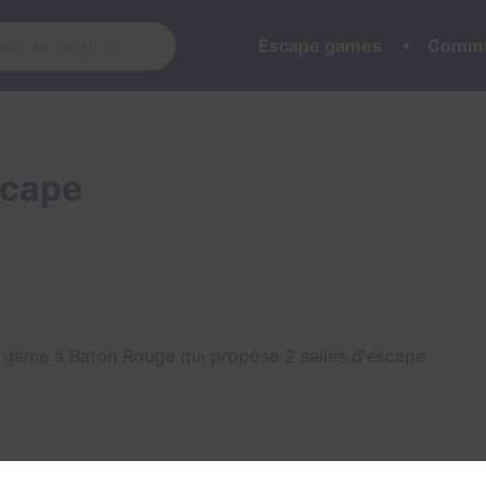
Escape games
Commu
scape
 game à Baton Rouge qui propose 2 salles d'escape