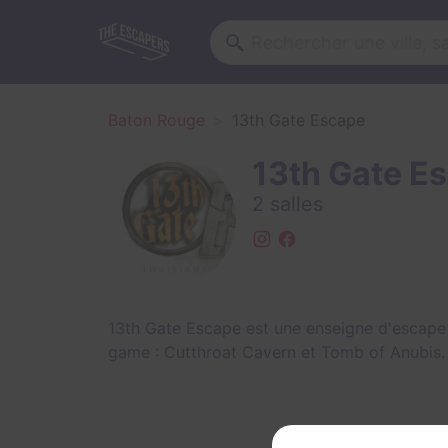
Baton Rouge
13th Gate Escape
13th Gate E
2 salles
13th Gate Escape est une enseigne d'escape
game :
Cutthroat Cavern
et
Tomb of Anubis
.