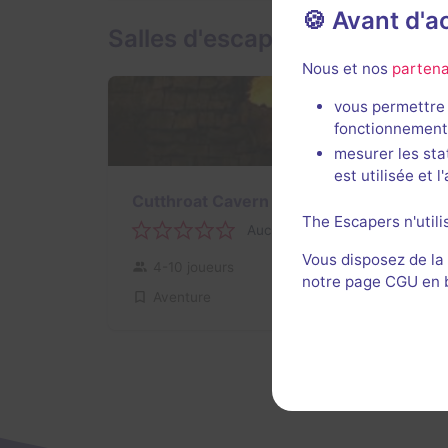
🍪 Avant d'
Salles d'escape game de 13t
Nous et nos
partena
vous permettre 
fonctionnement
mesurer les sta
est utilisée et 
Cutthroat Cavern
The Escapers n'utili
Aucun avis
Vous disposez de la
4-10 joueurs
Intermédiaire
notre page CGU en ba
Aventure
$32