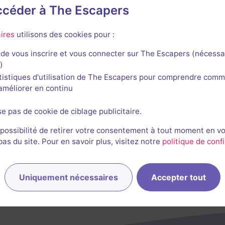
accéder à The Escapers
h Gate Escape
ires
utilisons des cookies pour :
de vous inscrire et vous connecter sur The Escapers (nécessa
)
tistiques d'utilisation de The Escapers pour comprendre comm
l'améliorer en continu
Tomb of Anubis
se pas de cookie de ciblage publicitaire.
Aucun avis
 possibilité de retirer votre consentement à tout moment en v
4-10 joueurs
Difficile
s du site. Pour en savoir plus, visitez notre
politique de confi
Aventure
$32
Uniquement nécessaires
Accepter tout