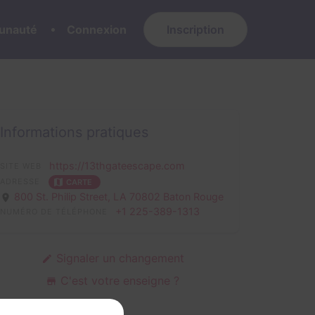
nauté
Connexion
Inscription
Informations pratiques
https://13thgateescape.com
SITE WEB
ADRESSE
CARTE
800 St. Philip Street,
LA 70802 Baton Rouge
+1 225-389-1313
NUMÉRO DE TÉLÉPHONE
Signaler un changement
C'est votre enseigne ?