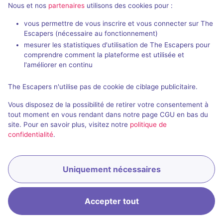
Nous et nos
partenaires
utilisons des cookies pour :
vous permettre de vous inscrire et vous connecter sur The
Escapers (nécessaire au fonctionnement)
mesurer les statistiques d'utilisation de The Escapers pour
comprendre comment la plateforme est utilisée et
l'améliorer en continu
Salle fermée
L'étrange cabinet du Docteur Grandiot
The Escapers n'utilise pas de cookie de ciblage publicitaire.
Aucun avis
Vous disposez de la possibilité de retirer votre consentement à
2 - 6
Inconnue
tout moment en vous rendant dans notre page CGU en bas du
site. Pour en savoir plus, visitez notre
politique de
Enquête / Mystère
confidentialité
.
Uniquement nécessaires
Accepter tout
Accueil
Recherche
Connexion
Menu