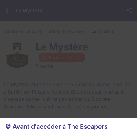
Le Mystère
Centre-Val de Loire
Batilly-en-Puisaye
Le Mystère
Le Mystère
Enseigne fermée
1 salle
Le Mystère était une enseigne d'escape game installée
à Batilly-en-Puisaye (Loiret). Elle proposait une salle
d'escape game :
L'étrange cabinet du Docteur
Grandiot
. Elle a maintenant fermé ses portes.
🍪 Avant d'accéder à The Escapers
Salles fermées de Le Mystère