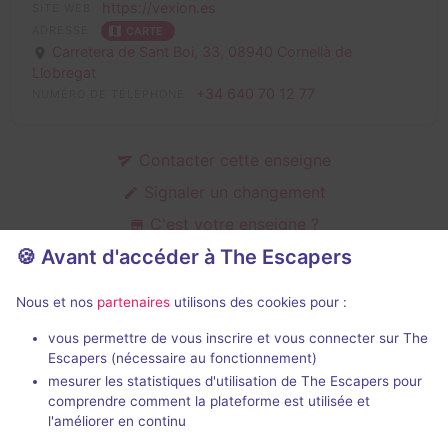
https://vexion.es
SITE WEB
ADRESSE
CARTE
Carretera de Sant Boi, 33,
08940 Cornellà de
Llobregat
+34 640 70 12 77
NUMÉRO DE TÉLÉPHONE
Contacter cette enseigne
Signaler un changement
C'est votre enseigne ?
🍪 Avant d'accéder à The Escapers
Nous et nos
partenaires
utilisons des cookies pour :
Salles d'escape game de Vexion
vous permettre de vous inscrire et vous connecter sur The
Escapers (nécessaire au fonctionnement)
mesurer les statistiques d'utilisation de The Escapers pour
comprendre comment la plateforme est utilisée et
l'améliorer en continu