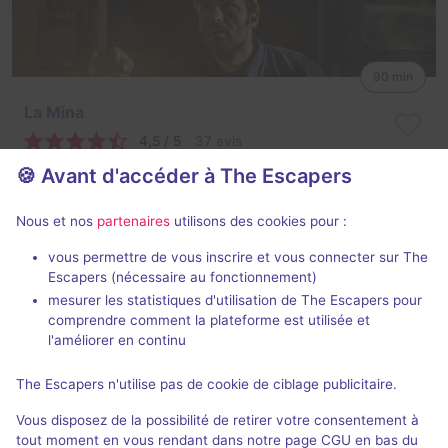
90 min
La Mina
4,5 / 5
37 avis
🍪 Avant d'accéder à The Escapers
2 - 7
Intermédiaire
Aventure
21€ - 38€
Nous et nos
partenaires
utilisons des cookies pour :
vous permettre de vous inscrire et vous connecter sur The
Escapers (nécessaire au fonctionnement)
mesurer les statistiques d'utilisation de The Escapers pour
comprendre comment la plateforme est utilisée et
l'améliorer en continu
90 min
The Escapers n'utilise pas de cookie de ciblage publicitaire.
The Narcos
Vous disposez de la possibilité de retirer votre consentement à
3,7 / 5
17 avis
tout moment en vous rendant dans notre page CGU en bas du