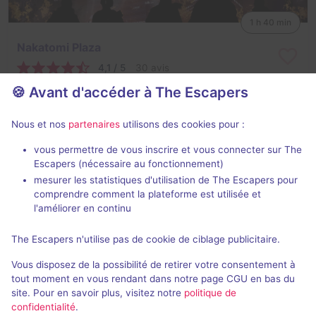
1 h 40 min
Nakatomi Plaza
4,1 / 5
30 avis
🍪 Avant d'accéder à The Escapers
2 - 7
Intermédiaire
Aventure
24€ - 40€
Nous et nos
partenaires
utilisons des cookies pour :
vous permettre de vous inscrire et vous connecter sur The
Escapers (nécessaire au fonctionnement)
mesurer les statistiques d'utilisation de The Escapers pour
comprendre comment la plateforme est utilisée et
l'améliorer en continu
90 min
The Escapers n'utilise pas de cookie de ciblage publicitaire.
Endurance II
Vous disposez de la possibilité de retirer votre consentement à
3,8 / 5
5 avis
tout moment en vous rendant dans notre page CGU en bas du
site. Pour en savoir plus, visitez notre
politique de
2 - 7
Intermédiaire
confidentialité
.