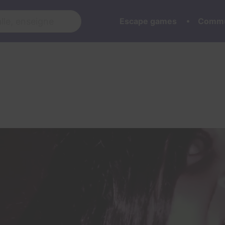
Escape games
Commu