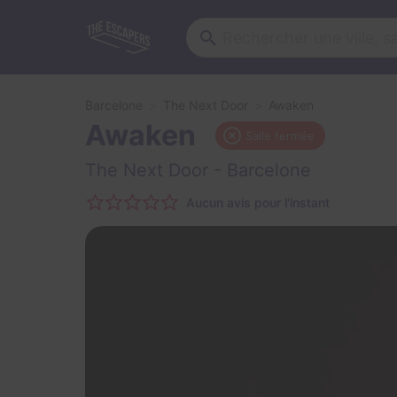
Barcelone
The Next Door
Awaken
Awaken
Salle fermée
The Next Door
- Barcelone
Aucun avis pour l'instant