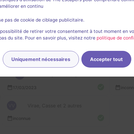
l'améliorer en continu
se pas de cookie de ciblage publicitaire.
 possibilité de retirer votre consentement à tout moment en v
nières sessions
s du site. Pour en savoir plus, visitez notre
politique de confi
Uniquement nécessaires
Accepter tout
HD
Léa, Hortense, Buble et Marie-Juliette
Ce
17/03/2023
incon
VV
Virae, Casse et 2 autres
inconnue