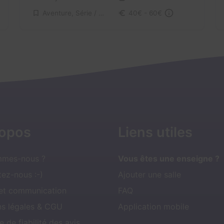
Aventure, Série / Film / Roman
40€ - 60€
ropos
Liens utiles
mmes-nous ?
Vous êtes une enseigne ?
ez-nous :-)
Ajouter une salle
 et communication
FAQ
ns légales & CGU
Application mobile
e de fiabilité des avis