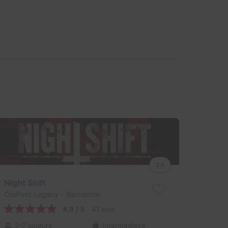
2 h
Night Shift
CruPont Legacy
- Barcelone
4,9 / 5
41 avis
2-7 joueurs
Intermédiaire