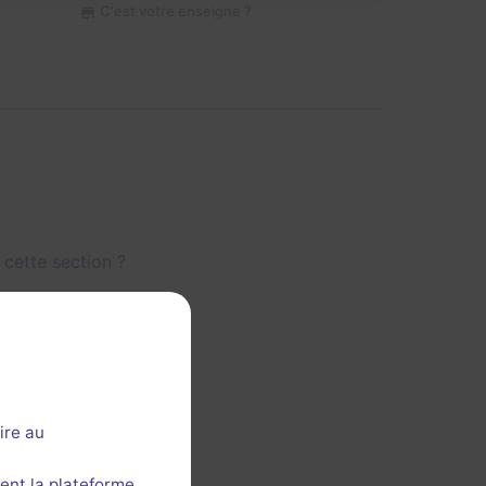
C'est votre enseigne ?
 cette section ?
ire au
ent la plateforme