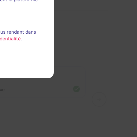
ous rendant dans
dentialité
.
line
nue