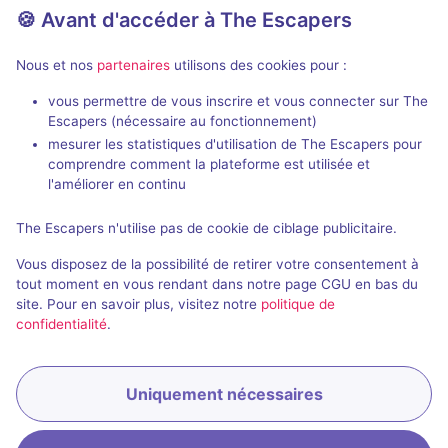
🍪 Avant d'accéder à The Escapers
Nous et nos
partenaires
utilisons des cookies pour :
vous permettre de vous inscrire et vous connecter sur The
80 min
Escapers (nécessaire au fonctionnement)
mesurer les statistiques d'utilisation de The Escapers pour
Londium
Jurasico
comprendre comment la plateforme est utilisée et
Londium
- Barcelone
Golden Pop
- 
l'améliorer en continu
5 / 5
45 avis
The Escapers n'utilise pas de cookie de ciblage publicitaire.
2 - 6
Intermédiaire
2 - 6
Vous disposez de la possibilité de retirer votre consentement à
Aventure
Non renseigné
tout moment en vous rendant dans notre page CGU en bas du
site. Pour en savoir plus, visitez notre
politique de
confidentialité
.
Uniquement nécessaires
Réserver