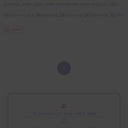
globale, mais cela reste une bonne salle malgré cela.
4,5
4
4
4
Décor et son
Énigmes
Scénario
Originalité
Difficult
Utile
1
18 joueurs ont joué cette salle