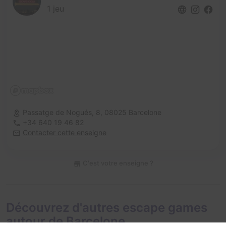
1 jeu
Passatge de Nogués, 8,
08025 Barcelone
+34 640 19 46 82
Contacter cette enseigne
C'est votre enseigne ?
Découvrez d'autres escape games
autour de Barcelone