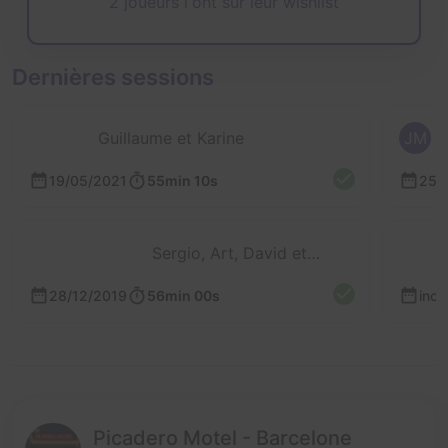
2 joueurs l'ont sur leur wishlist
Dernières sessions
Guillaume et Karine
JM
19/05/2021
55min 10s
25/
Sergio, Art, David et Cyril
28/12/2019
56min 00s
inc
Picadero Motel - Barcelone