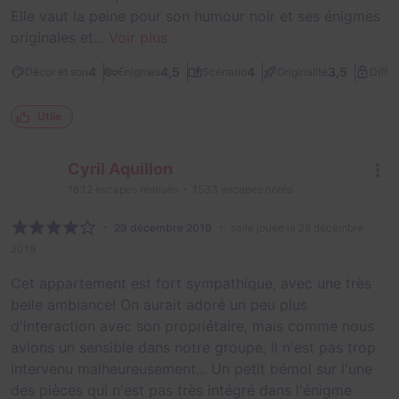
Elle vaut la peine pour son humour noir et ses énigmes
originales et...
Voir plus
4
4,5
4
3,5
Décor et son
Énigmes
Scénario
Originalité
Diffic
Utile
Cyril Aquillon
1632
escapes réalisés
1533
escapes notés
29 décembre 2019
salle jouée le 28 décembre
2019
Cet appartement est fort sympathique, avec une très
belle ambiance! On aurait adoré un peu plus
d'interaction avec son propriétaire, mais comme nous
avions un sensible dans notre groupe, il n'est pas trop
intervenu malheureusement... Un petit bémol sur l'une
des pièces qui n'est pas très intégré dans l'énigme