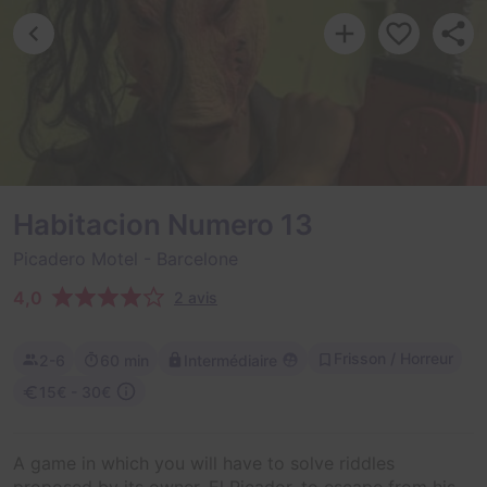
Habitacion Numero 13
Picadero Motel
- Barcelone
4,0
2 avis
Frisson / Horreur
2-6
60 min
Intermédiaire
15€ - 30€
A game in which you will have to solve riddles
proposed by its owner, El Picador, to escape from his