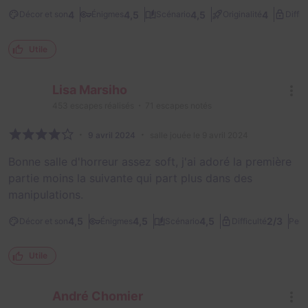
4
4,5
4,5
4
Décor et son
Énigmes
Scénario
Originalité
Diffic
Utile
Lisa Marsiho
453
escapes réalisés
71
escapes notés
9 avril 2024
salle jouée le 9 avril 2024
Bonne salle d'horreur assez soft, j'ai adoré la première
partie moins la suivante qui part plus dans des
manipulations.
2/3
4,5
4,5
4,5
Décor et son
Énigmes
Scénario
Difficulté
Peur
Utile
André Chomier