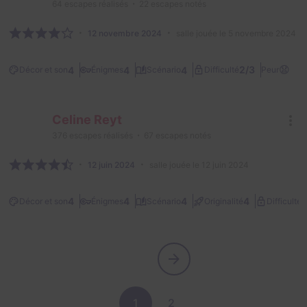
64
escapes réalisés
22
escapes notés
12 novembre 2024
salle jouée le 5 novembre 2024
😧
2/3
4
4
4
Décor et son
Énigmes
Scénario
Difficulté
Peur
Celine Reyt
376
escapes réalisés
67
escapes notés
12 juin 2024
salle jouée le 12 juin 2024
2
4
4
4
4
Décor et son
Énigmes
Scénario
Originalité
Difficulté
1
2