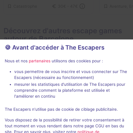
Catastrophe
30€ - 47€
Découvrez d'autres escape games
autour de Barcelone
🍪 Avant d'accéder à The Escapers
Nous et nos
partenaires
utilisons des cookies pour :
vous permettre de vous inscrire et vous connecter sur The
80 min
Escapers (nécessaire au fonctionnement)
mesurer les statistiques d'utilisation de The Escapers pour
Londium
Jurasico
comprendre comment la plateforme est utilisée et
Londium
- Barcelone
Golden Pop
- 
l'améliorer en continu
5 / 5
43 avis
The Escapers n'utilise pas de cookie de ciblage publicitaire.
2 - 6
Intermédiaire
2 - 6
Vous disposez de la possibilité de retirer votre consentement à
Aventure
Non renseigné
tout moment en vous rendant dans notre page CGU en bas du
site. Pour en savoir plus, visitez notre
politique de