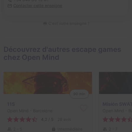
Contacter cette enseigne
C'est votre enseigne ?
Découvrez d'autres escape games
chez Open Mind
90 min
11S
Misión SWA
Open Mind
- Barcelone
Open Mind
- B
4,2 / 5
28 avis
2 - 5
Intermédiaire
2 - 7