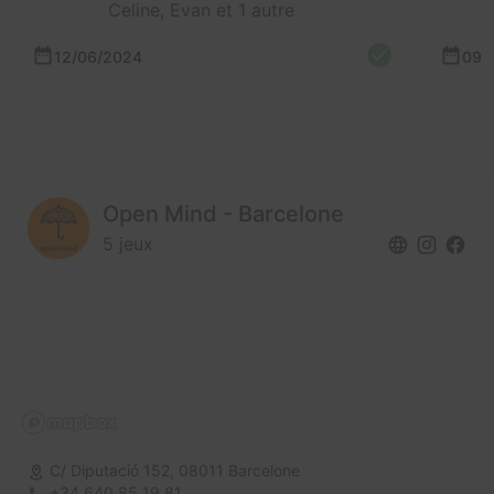
Celine, Evan et 1 autre
12/06/2024
09/
Open Mind - Barcelone
5 jeux
C/ Diputació 152,
08011 Barcelone
+34 640 85 19 81