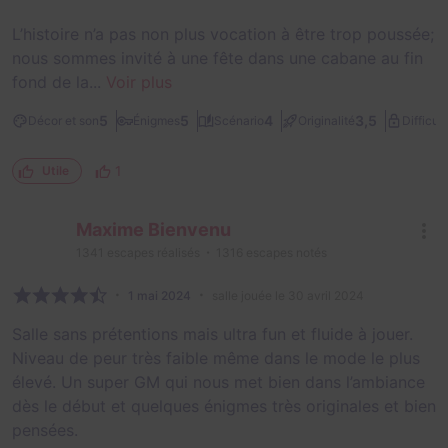
L’histoire n’a pas non plus vocation à être trop poussée;
nous sommes invité à une fête dans une cabane au fin
fond de la...
Voir plus
5
5
4
3,5
Décor et son
Énigmes
Scénario
Originalité
Difficult
1
Utile
Maxime Bienvenu
1341
escapes réalisés
1316
escapes notés
1 mai 2024
salle jouée le 30 avril 2024
Salle sans prétentions mais ultra fun et fluide à jouer.
Niveau de peur très faible même dans le mode le plus
élevé. Un super GM qui nous met bien dans l’ambiance
dès le début et quelques énigmes très originales et bien
pensées.