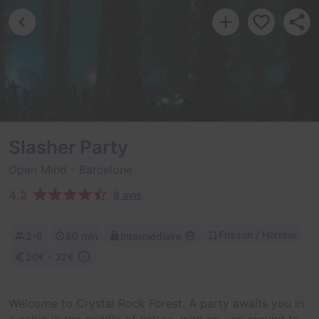
Slasher Party
Open Mind
- Barcelone
4,2
8 avis
Frisson / Horreur
2-6
80 min
Intermédiaire
20€ - 32€
Welcome to Crystal Rock Forest. A party awaits you in
a cabin in the middle of nature, with no one around to