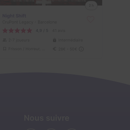
2 h
Night Shift
CruPont Legacy
- Barcelone
4,9 / 5
41 avis
2-7 joueurs
Intermédiaire
Frisson / Horreur, Virus / Asile / Hôpital
28€ - 50€
Nous suivre