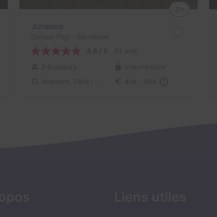
2 h
Jurasico
Golden Pop
- Barcelone
4,9 / 5
63 avis
2-6 joueurs
Intermédiaire
Aventure, Série / Film / Roman
40€ - 60€
ropos
Liens utiles