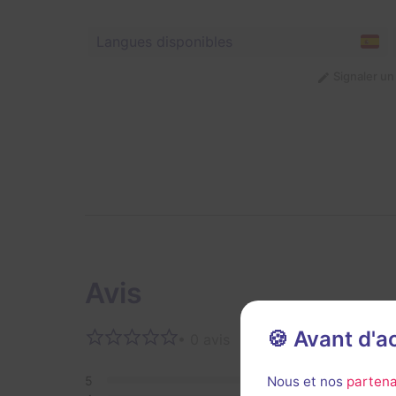
Langues disponibles
Signaler u
Avis
🍪 Avant d'
• 0 avis
Aucun 
5
0
Nous et nos
partena