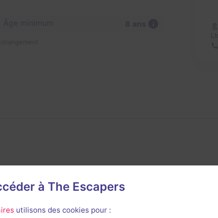
Âge minimum
8 ans
Ll
n changement
accéder à The Escapers
avis n'a encore été posté pour cette salle. Qui va inaugurer
ires
utilisons des cookies pour :