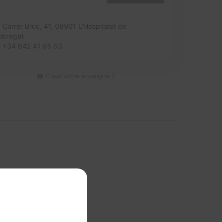
Carrer Bruc, 41,
08901 L'Hospitalet de
obregat
+34 642 41 85 53
C'est votre enseigne ?
 cette section ?