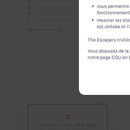
4
0
vous permettre 
3
0
fonctionnement
2
0
1
0
mesurer les sta
est utilisée et 
Contrôle des avis
The Escapers n'utili
Vous disposez de la
notre page CGU en ba
Dern
1 joueur a joué cette salle