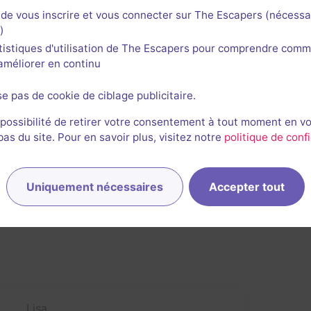
de vous inscrire et vous connecter sur The Escapers (nécessa
)
tistiques d'utilisation de The Escapers pour comprendre comm
l'améliorer en continu
se pas de cookie de ciblage publicitaire.
 possibilité de retirer votre consentement à tout moment en v
s du site. Pour en savoir plus, visitez notre
politique de confi
ières sessions
Uniquement nécessaires
Accepter tout
Lisa