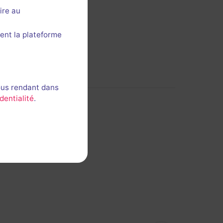
ire au
ent la plateforme
ous rendant dans
dentialité
.