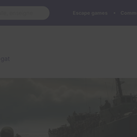
Escape games
Commu
egat