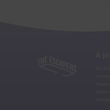
À p
Qui so
Contact
Presse
Mentio
Politiqu