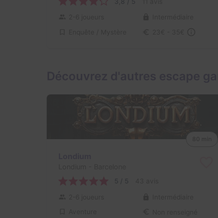
3,8 / 5
11 avis
2-6 joueurs
Intermédiaire
Enquête / Mystère
23€ - 35€
Découvrez d'autres escape ga
80 min
Londium
Londium
- Barcelone
5 / 5
43 avis
2-6 joueurs
Intermédiaire
Aventure
Non renseigné