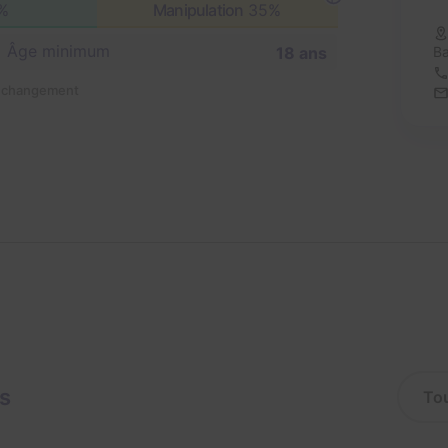
%
Manipulation
35%
Âge minimum
Ba
18 ans
n changement
is