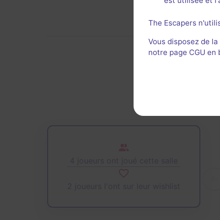
est utilisée et 
The Escapers n'utili
Vous disposez de la
notre page CGU en ba
De
4 joueurs ont joué cette salle
2 joueurs l'ont sur leur wishlist