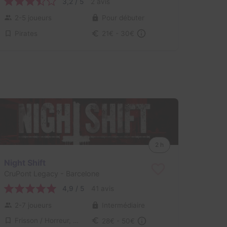
3,2 / 5
2 avis
2-5 joueurs
Pour débuter
Pirates
21€ - 30€
2 h
Night Shift
CruPont Legacy
- Barcelone
4,9 / 5
41 avis
2-7 joueurs
Intermédiaire
Frisson / Horreur, Virus / Asile / Hôpital
28€ - 50€