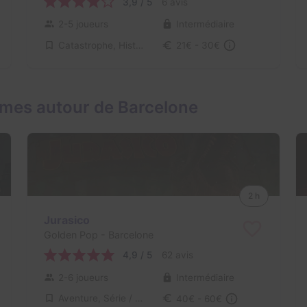
3,9 / 5
6 avis
2-5 joueurs
Intermédiaire
Catastrophe, Historique / Culturel
21€ - 30€
mes autour de Barcelone
2 h
Jurasico
Golden Pop
- Barcelone
4,9 / 5
62 avis
2-6 joueurs
Intermédiaire
Aventure, Série / Film / Roman
40€ - 60€