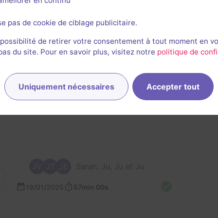
l'améliorer en continu
se pas de cookie de ciblage publicitaire.
 possibilité de retirer votre consentement à tout moment en v
s du site. Pour en savoir plus, visitez notre
politique de confi
rnières sessions
Uniquement nécessaires
Accepter tout
JV
JT
JE
Sarah, Ju, Ju et Ju
19/01/2025
57min 00s