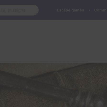
Escape games
Commu