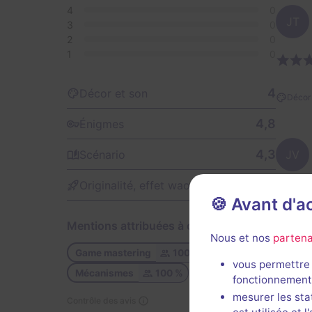
4
0
JT
3
0
2
0
1
0
4
Décor et son
Décor 
4,8
Énigmes
4,3
Scénario
JV
3,5
Originalité, effet waouh
🍪 Avant d'
Mentions attribuées à cette salle
Décor 
Nous et nos
partena
Game mastering
100 %
vous permettre 
Mécanismes
100 %
fonctionnement
mesurer les sta
Contrôle des avis