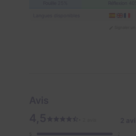
Fouille
25%
Réflexion
40
Langues disponibles
Signaler u
Avis
4,5
2 av
• 2 avis
5
2