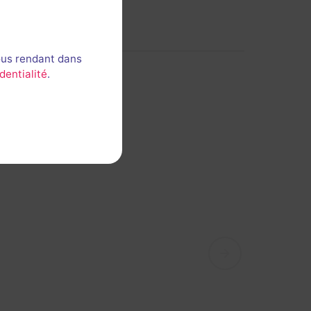
ous rendant dans
dentialité
.