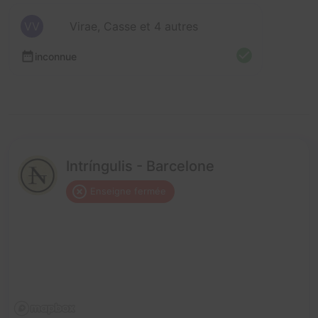
VV
Virae, Casse et 4 autres
inconnue
Intríngulis - Barcelone
Enseigne fermée