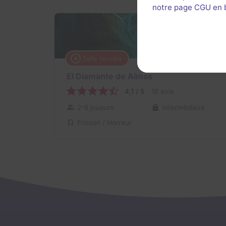
notre page CGU en ba
Salle fermée
80 min
El Diamante de Almas
4,1 / 5
16 avis
2-6 joueurs
Intermédiaire
Frisson / Horreur