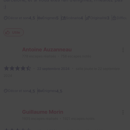
:)
4,5
5
4
3
Décor et son
Énigmes
Scénario
Originalité
Difficult
Utile
Antoine Auzanneau
778
escapes réalisés
758
escapes notés
22 septembre 2024
salle jouée le 22 septembre
2024
4,5
4,5
Décor et son
Énigmes
Guillaume Morin
1935
escapes réalisés
1921
escapes notés