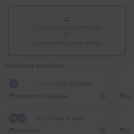
23 joueurs ont joué cette salle
4 joueurs l'ont sur leur wishlist
Dernières sessions
LN
Loic, Antoine et Maxime
22/09/2024
32min 40s
09/
EB
FH
Eric, Flavien et Manu
04/05/2023
15/