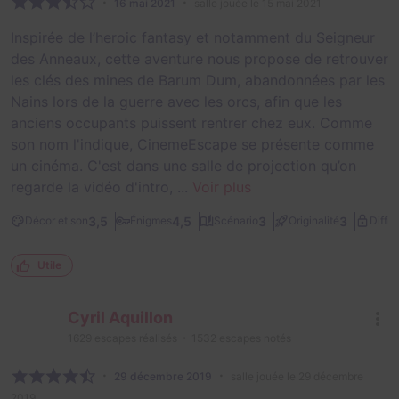
16 mai 2021
salle jouée le 15 mai 2021
Inspirée de l’heroic fantasy et notamment du Seigneur
des Anneaux, cette aventure nous propose de retrouver
les clés des mines de Barum Dum, abandonnées par les
Nains lors de la guerre avec les orcs, afin que les
anciens occupants puissent rentrer chez eux. Comme
son nom l'indique, CinemeEscape se présente comme
un cinéma. C'est dans une salle de projection qu’on
regarde la vidéo d'intro, ...
Voir plus
3,5
4,5
3
3
Décor et son
Énigmes
Scénario
Originalité
Diffic
Utile
Cyril Aquillon
1629
escapes réalisés
1532
escapes notés
29 décembre 2019
salle jouée le 29 décembre
2019