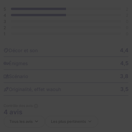
5
2
Inside Barum Dum an old acquaintance will help you
4
2
write your story.
3
0
2
0
His secrets are waiting for you.
1
0
4,4
Décor et son
4,5
Énigmes
3,8
Scénario
3,5
Originalité, effet waouh
Contrôle des avis
4 avis