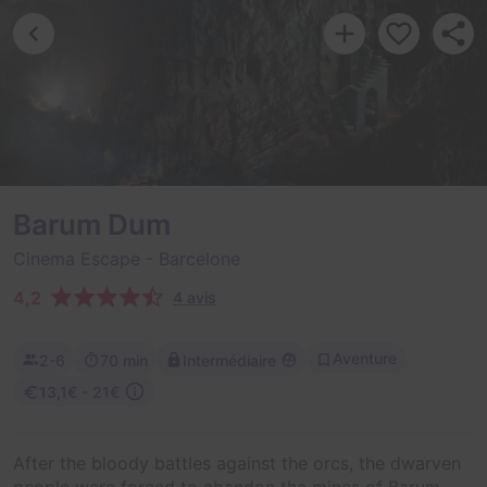
Barum Dum
Cinema Escape
- Barcelone
4,2
4 avis
Aventure
2-6
70 min
Intermédiaire
13,1€ - 21€
After the bloody battles against the orcs, the dwarven
people were forced to abandon the mines of Barum