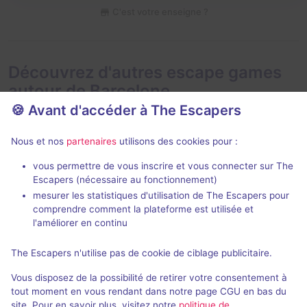
C'est votre enseigne ?
Découvrez d'autres escape games
autour de Barcelone
🍪 Avant d'accéder à The Escapers
Nous et nos
partenaires
utilisons des cookies pour :
vous permettre de vous inscrire et vous connecter sur The
80 min
Escapers (nécessaire au fonctionnement)
mesurer les statistiques d'utilisation de The Escapers pour
Londium
Jurasico
comprendre comment la plateforme est utilisée et
Londium
- Barcelone
Golden Pop
- 
l'améliorer en continu
5 / 5
43 avis
The Escapers n'utilise pas de cookie de ciblage publicitaire.
2 - 6
Intermédiaire
2 - 6
Vous disposez de la possibilité de retirer votre consentement à
Aventure
Non renseigné
tout moment en vous rendant dans notre page CGU en bas du
site. Pour en savoir plus, visitez notre
politique de