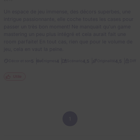
Un espace de jeu immense, des décors superbes, une
intrigue passionnante, elle coche toutes les cases pour
passer un très bon moment! Ne manquait qu'un game
mastering un peu plus intégré et cela aurait fait une
room parfaite! En tout cas, rien que pour le volume de
jeu, cela en vaut la peine.
5
4
4,5
4,5
Décor et son
Énigmes
Scénario
Originalité
Diffic
Utile
1