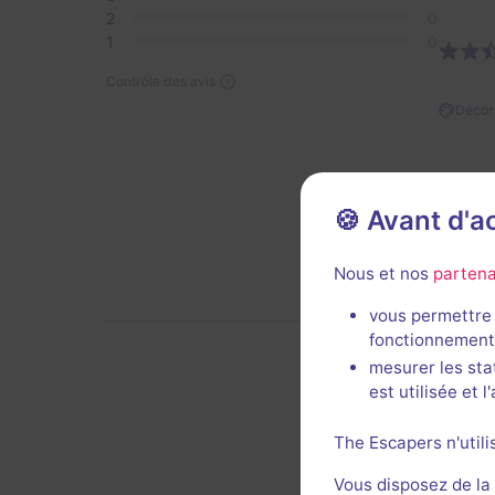
2
0
1
0
Contrôle des avis
Décor 
🍪 Avant d'
Nous et nos
partena
vous permettre 
fonctionnement
mesurer les sta
est utilisée et 
De
The Escapers n'utili
Vous disposez de la