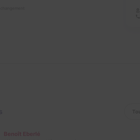
n changement
s
Benoît Eberlé