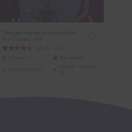
The Last Voyage of the Nautilus
Room Escape
- Bâle
4,3 / 5
3 avis
2-6 joueurs
Pour débuter
31,5CHF - 47,5CHF
Série / Film / Roman