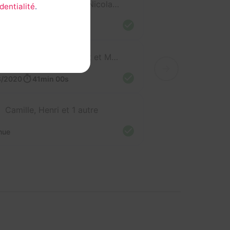
Anthony, Léa, Nicolas, Sergio et 2 autres
dentialité
.
1/2022
35min 52s
Stéphanie, Laurent et Mathieu
8/2020
41min 00s
Camille, Henri et 1 autre
nue