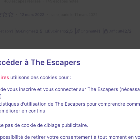
468
escapes réalisés
145
escapes notés
12 mars 2022
salle jouée le 11 mars 2022
2/3
1
2,5
2,5
1
et son
Énigmes
Scénario
Originalité
Difficulté
accéder à The Escapers
1
ires
utilisons des cookies pour :
de vous inscrire et vous connecter sur The Escapers (nécessa
)
tistiques d'utilisation de The Escapers pour comprendre comm
l'améliorer en continu
rnières sessions
se pas de cookie de ciblage publicitaire.
 possibilité de retirer votre consentement à tout moment en v