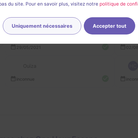
GE
SE
Guillaume, Benoît et Sonia
AD
s du site. Pour en savoir plus, visitez notre
politique de confi
11/03/2022
03/0
Uniquement nécessaires
Accepter tout
AP
Angela, Noémie et 2 autres
29/05/2021
02/0
Ouïza
HC
inconnue
incon