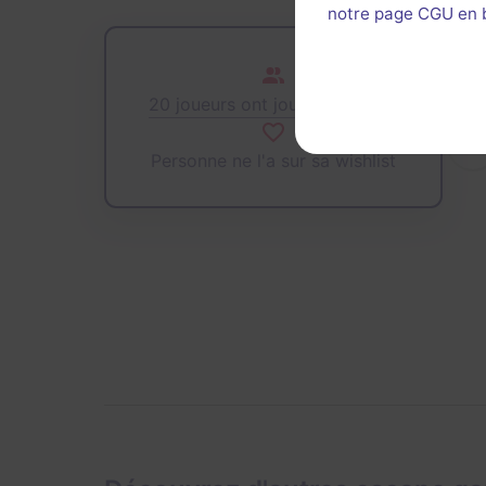
notre page CGU en ba
20 joueurs ont joué cette salle
Personne ne l'a sur sa wishlist