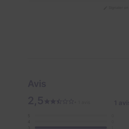
Signaler u
Avis
2,5
1 avi
• 1 avis
5
0
4
0
3
1