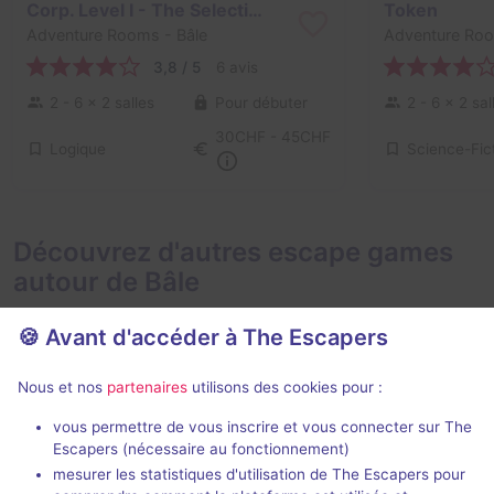
Corp. Level I - The Selection
Token
Adventure Rooms
- Bâle
Adventure Ro
3,8 / 5
6 avis
2 - 6
× 2 salles
Pour débuter
2 - 6
× 2 sal
30CHF - 45CHF
Logique
Science-Fic
Découvrez d'autres escape games
autour de Bâle
🍪 Avant d'accéder à The Escapers
Nous et nos
partenaires
utilisons des cookies pour :
vous permettre de vous inscrire et vous connecter sur The
Escapers (nécessaire au fonctionnement)
Dragon's Castle
The Curse o
mesurer les statistiques d'utilisation de The Escapers pour
Room Escape
- Bâle
Room Escape