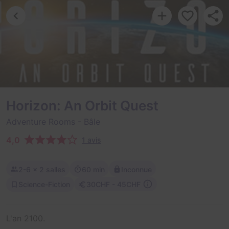
Horizon: An Orbit Quest
Adventure Rooms
- Bâle
4,0
1 avis
2-6
× 2 salles
60 min
Inconnue
Science-Fiction
30CHF - 45CHF
L'an 2100.