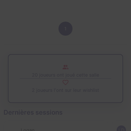
1
20 joueurs ont joué cette salle
2 joueurs l'ont sur leur wishlist
Dernières sessions
Logan
LD
L