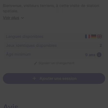
Bienvenue, visiteurs terriens, à cette visite de station
spatiale.
Voir plus
Euh, c'était quoi ça ?! Un météore ?
Différentes unités de la station spatiale semblent ne
Langues disponibles
plus fonctionner correctement. Votre mission dans
l'espace peut commencer : vous devez réparer la
Jeux identiques disponibles
2
station à tout prix, votre survie en dépend.
Âge minimum
9 ans
Vous avez exactement 60 minutes avant que le
Signaler un changement
contrôleur ne tombe en panne. Le compte à rebours est
lancé. Prêts ? Go !
Ajouter une session
Avis