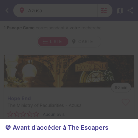
Azusa
1 Escape Game
correspondant à votre recherche
LISTE
CARTE
90 min
Hope End
The Ministry of Peculiarities
- Azusa
Aucun avis
4 - 12
Inconnue
🍪 Avant d'accéder à The Escapers
Enquête / Mystère
$45 - $67