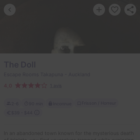
The Doll
Escape Rooms Takapuna
- Auckland
4,0
1 avis
Frisson / Horreur
2-6
90 min
Inconnue
$39 - $44
In an abandoned town known for the mysterious death
of triplets, you find yourselves trapped while exploring