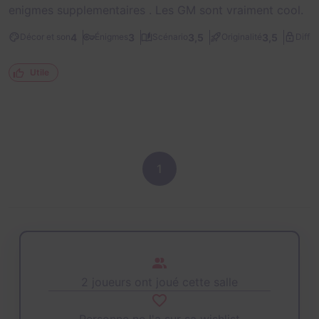
enigmes supplementaires . Les GM sont vraiment cool.
4
3
3,5
3,5
Décor et son
Énigmes
Scénario
Originalité
Diffic
Utile
1
2 joueurs ont joué cette salle
Personne ne l'a sur sa wishlist