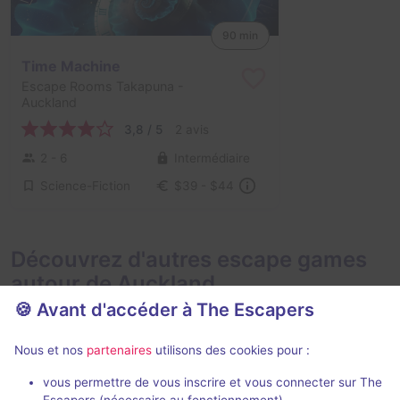
90 min
Time Machine
Escape Rooms Takapuna
-
Auckland
3,8 / 5
2 avis
2 - 6
Intermédiaire
Science-Fiction
$39 - $44
Découvrez d'autres escape games
autour de Auckland
🍪 Avant d'accéder à The Escapers
Nous et nos
partenaires
utilisons des cookies pour :
vous permettre de vous inscrire et vous connecter sur The
VR
Escapers (nécessaire au fonctionnement)