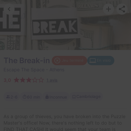
The Break-in
Jeu terminé
En visio
Escape The Space
- Athens
3,0
1 avis
Cambriolage
2-6
60 min
Inconnue
As a group of thieves, you have broken into the Puzzle
Master's office! Now, there's nothing left to do but to
FIND THAT CASH! It would seem that your team is