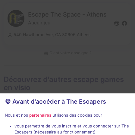
Escape The Space - Athens
Aucun jeu
540 Hawthorne Ave,
GA 30606 Athens
C'est votre enseigne ?
Découvrez d'autres escape games
en visio
🍪 Avant d'accéder à The Escapers
Nous et nos
partenaires
utilisons des cookies pour :
En visio
Évènemen
99 min
vous permettre de vous inscrire et vous connecter sur The
Escapers (nécessaire au fonctionnement)