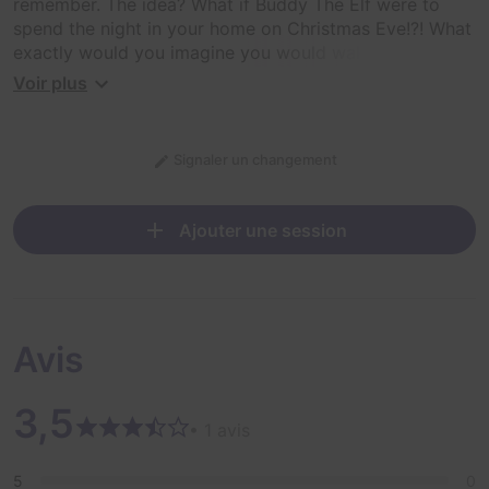
remember. The idea? What if Buddy The Elf were to
spend the night in your home on Christmas Eve!?! What
exactly would you imagine you would wake up to? Join
us in discovering Buddy's plan as we awaken to
Voir plus
“Christmas By Buddy The Elf”!
Signaler un changement
Ajouter une session
Avis
3,5
• 1 avis
5
0