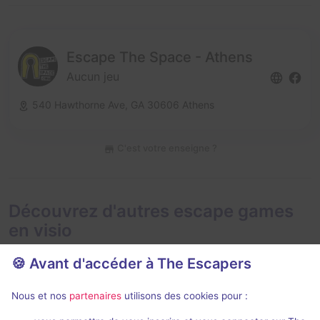
Escape The Space - Athens
Aucun jeu
540 Hawthorne Ave,
GA 30606 Athens
C'est votre enseigne ?
Découvrez d'autres escape games
en visio
🍪 Avant d'accéder à The Escapers
Nous et nos
partenaires
utilisons des cookies pour :
En visio
Évènemen
99 min