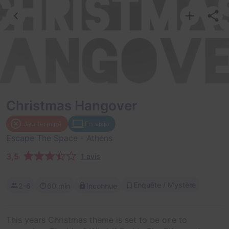
Christmas Hangover
Jeu terminé
En visio
Escape The Space
- Athens
3,5
1 avis
Enquête / Mystère
2-6
60 min
Inconnue
This years Christmas theme is set to be one to