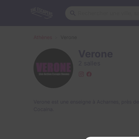
Athènes
Verone
Verone
2 salles
Verone est une enseigne à Acharnes, près de
Cocaina
.