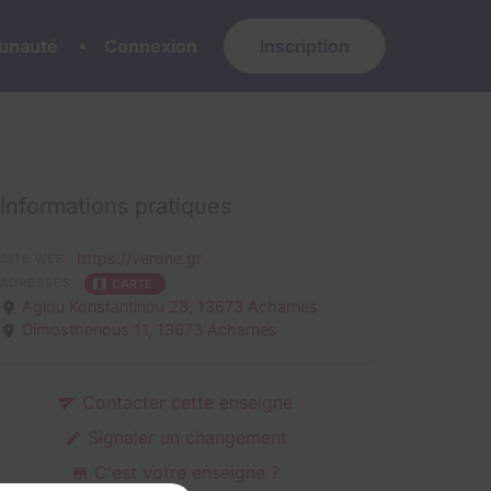
nauté
Connexion
Inscription
Informations pratiques
https://verone.gr
SITE WEB
ADRESSES
CARTE
Agiou Konstantinou 28,
13673 Acharnes
Dimosthenous 11,
13673 Acharnes
Contacter cette enseigne
Signaler un changement
C'est votre enseigne ?