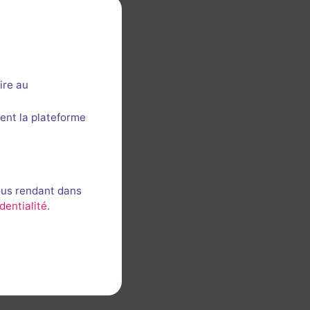
ire au
ent la plateforme
ous rendant dans
dentialité
.