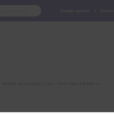
Escape games
Commu
 Athènes qui propose 2 jeux :
Don't take a Breath
et