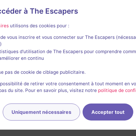
accéder à The Escapers
ires
utilisons des cookies pour :
de vous inscrire et vous connecter sur The Escapers (nécessa
)
tistiques d'utilisation de The Escapers pour comprendre comm
l'améliorer en continu
Nouveau
3 h
Cocaina
se pas de cookie de ciblage publicitaire.
5 / 5
5 avis
 possibilité de retirer votre consentement à tout moment en v
s du site. Pour en savoir plus, visitez notre
politique de confi
2-6 joueurs
Intermédiaire
Aventure
Non renseigné
Uniquement nécessaires
Accepter tout