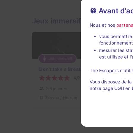
🍪 Avant d'
Jeux immersifs de Verone
Nous et nos
partena
vous permettre 
fonctionnement
mesurer les sta
est utilisée et 
Jeu immersif
2 h
Don't take a Breath
The Escapers n'utili
4,9 / 5
45 avis
Vous disposez de la
notre page CGU en ba
2-6 joueurs
Pour débuter
Frisson / Horreur
25€