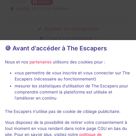
ADRESSE
CARTE
Nigritis 13,
12136 Athènes
Signaler un changement
C'est votre enseigne ?
🍪 Avant d'accéder à The Escapers
Nous et nos
partenaires
utilisons des cookies pour :
Salles d'escape game de No Mercy
vous permettre de vous inscrire et vous connecter sur The
Escapers (nécessaire au fonctionnement)
mesurer les statistiques d'utilisation de The Escapers pour
comprendre comment la plateforme est utilisée et
l'améliorer en continu
1 h 45 min
The Escapers n'utilise pas de cookie de ciblage publicitaire.
Karma
Vous disposez de la possibilité de retirer votre consentement à
2,3 / 5
2 avis
tout moment en vous rendant dans notre page CGU en bas du
site. Pour en savoir plus, visitez notre
politique de